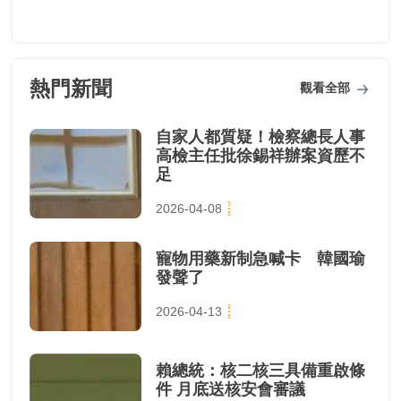
熱門新聞
觀看全部
自家人都質疑！檢察總長人事
高檢主任批徐錫祥辦案資歷不
足
2026-04-08
寵物用藥新制急喊卡 韓國瑜
發聲了
2026-04-13
賴總統：核二核三具備重啟條
件 月底送核安會審議