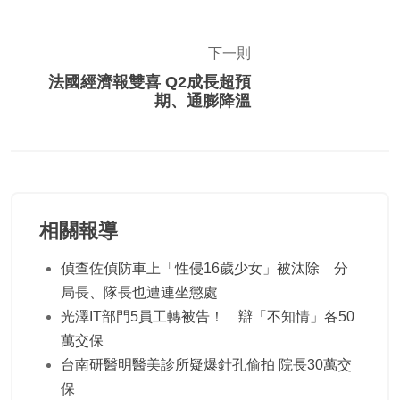
下一則
法國經濟報雙喜 Q2成長超預
期、通膨降溫
相關報導
偵查佐偵防車上「性侵16歲少女」被汰除 分
局長、隊長也遭連坐懲處
光澤IT部門5員工轉被告！ 辯「不知情」各50
萬交保
台南研醫明醫美診所疑爆針孔偷拍 院長30萬交
保