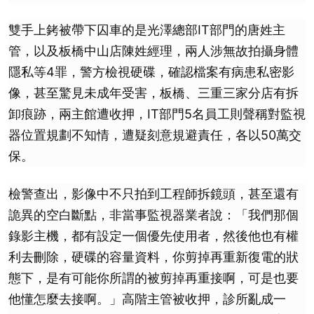
雙手上銬被帶下囚車的是光澤總部IT部門的唐姓主
管，以及板橋中山店陳姓經理，兩人涉無故拍攝身體
隱私等4罪，警方檢視硬碟，確認檔案有病患私密影
像，甚至驚見未成年受害，板橋、三重三家分店有拆
卸痕跡，兩主館遭收押，IT部門5名員工則聲稱對監視
器位置規劃不知情，遭疑刻意規避責任，各以50萬交
保。
檢警查出，影像中不只拍到工程師拆鏡頭，甚至還有
詭異的空白斷點，非當事監視器業者說：「我們那個
錄影主機，都有設定一個優先使用者，然後他也有權
利去刪除，硬碟的容量資料，你剪掉再重新復電的狀
態下，是有可能你所謂的被剪掉再重接啊，可是也要
他懂怎麼去接啊。」高階主管被收押，診所亂成一