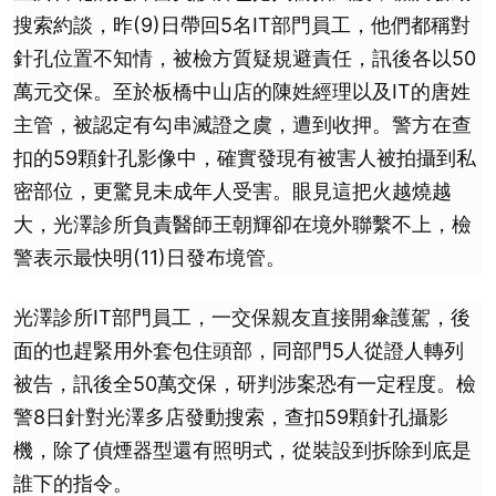
搜索約談，昨(9)日帶回5名IT部門員工，他們都稱對
針孔位置不知情，被檢方質疑規避責任，訊後各以50
萬元交保。至於板橋中山店的陳姓經理以及IT的唐姓
主管，被認定有勾串滅證之虞，遭到收押。警方在查
扣的59顆針孔影像中，確實發現有被害人被拍攝到私
密部位，更驚見未成年人受害。眼見這把火越燒越
大，光澤診所負責醫師王朝輝卻在境外聯繫不上，檢
警表示最快明(11)日發布境管。
光澤診所IT部門員工，一交保親友直接開傘護駕，後
面的也趕緊用外套包住頭部，同部門5人從證人轉列
被告，訊後全50萬交保，研判涉案恐有一定程度。檢
警8日針對光澤多店發動搜索，查扣59顆針孔攝影
機，除了偵煙器型還有照明式，從裝設到拆除到底是
誰下的指令。