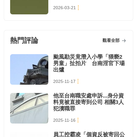
2026-03-21
熱門評論
觀看全部
颱風勘災竟潛入小學「猥褻2
男童」扯拍片 台南淫官下場
出爐
2025-11-17
他至台南職安處申訴...身分資
料竟被直接寄到公司 相關3人
犯瀆職罪
2025-11-16
員工控霸凌「個資反被寄回公