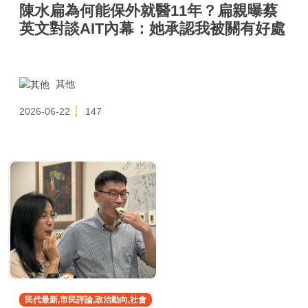
陳水扁為何能保外就醫11年？扁親曝蔡
英文對談AIT內幕：她承認我被關有好處
其他
2026-06-22
147
民代最新,市民評論,政治動向,社會