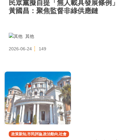
民眾黨擬自提「無人載具發展條例」
黃國昌：聚焦監督非綠供應鏈
其他
2026-06-24
149
政策新知,市民評論,政治動向,社會