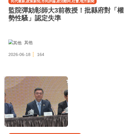
民代最新,政策新知,市民評論,政治動向,社會,地方新聞
監院彈劾彰師大3前教授！批縣府對「權
勢性騷」認定失準
其他
2026-06-18
164