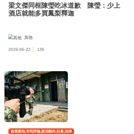
梁文傑同框陳瑩吃冰道歉 陳瑩：少上
酒店就能多買鳳梨釋迦
其他
2026-06-22
136
政策新知,市民評論,政治動向,社會,法律