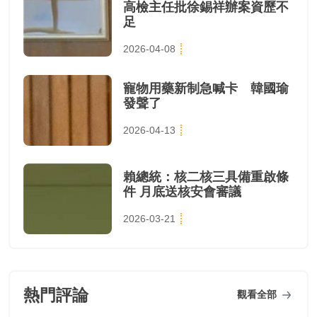
高檢主任批徐錫祥辦案資歷不
足
2026-04-08
寵物用藥新制急喊卡 韓國瑜
發聲了
2026-04-13
賴總統：核二核三具備重啟條
件 月底送核安會審議
2026-03-21
熱門評論
觀看全部