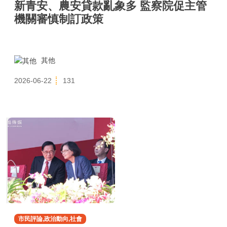
新青安、農安貸款亂象多 監察院促主管
機關審慎制訂政策
其他
2026-06-22
131
市民評論,政治動向,社會