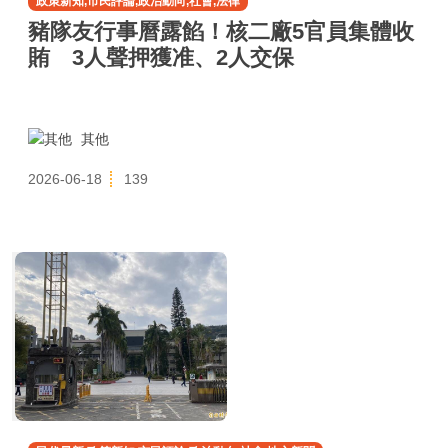
政策新知,市民評論,政治動向,社會,法律
豬隊友行事曆露餡！核二廠5官員集體收
賄 3人聲押獲准、2人交保
其他
2026-06-18
139