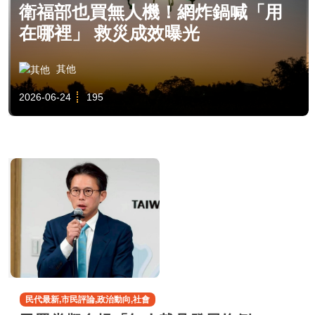
衛福部也買無人機！網炸鍋喊「用
在哪裡」 救災成效曝光
其他
2026-06-24
195
民代最新,市民評論,政治動向,社會