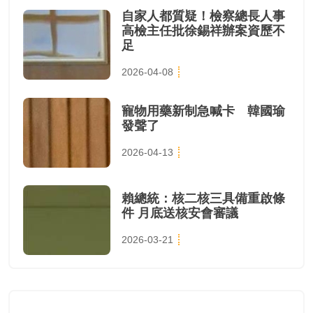
自家人都質疑！檢察總長人事
高檢主任批徐錫祥辦案資歷不
足
2026-04-08
寵物用藥新制急喊卡 韓國瑜
發聲了
2026-04-13
賴總統：核二核三具備重啟條
件 月底送核安會審議
2026-03-21