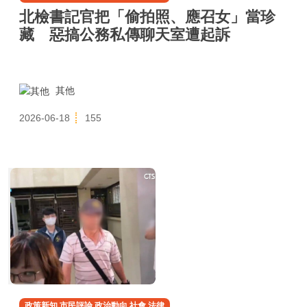
北檢書記官把「偷拍照、應召女」當珍
藏 惡搞公務私傳聊天室遭起訴
其他
2026-06-18
155
政策新知,市民評論,政治動向,社會,法律