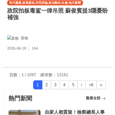
民代最新,政策新知,市民評論,政治動向,社會,地方新聞
政院拍板毒駕一律吊照 蘇俊賓提3隱憂盼
補強
其他
2026-06-18
154
頁數：1 / 1097 總筆數：
13161
1
2
3
4
5
›
+6
»
熱門新聞
觀看全部
自家人都質疑！檢察總長人事