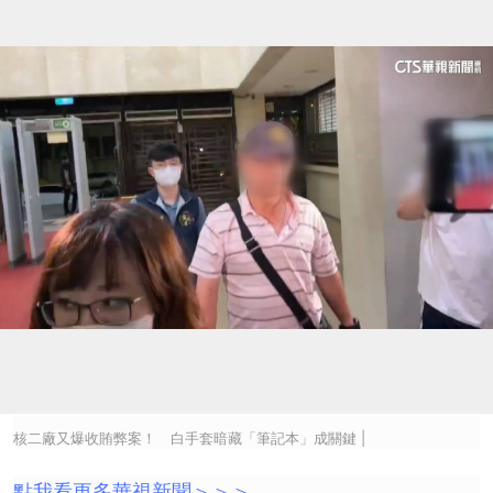
核二廠又爆收賄弊案！ 白手套暗藏「筆記本」成關鍵 |
點我看更多華視新聞＞＞＞