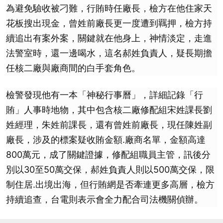
為避免驗收被刁難，行賄時任廠長，檢方在他住家天
花板搜出現金，曾姓前廠長更一度遭到羈押，檢方持
續追出有案外案，關鍵就在他身上，神情淡定，走進
法警室時，還一邊喝水，這名郝姓負責人，疑長期擔
任核二廠與廠商間的白手套角色。
檢警發現他有一本「神秘行事曆」，詳細記錄「行
賄」人事時地物，其中包含核二廠修配組宋姓課長劉
姓經理，朱姓前課長，還有曾姓前廠長，現任陳姓副
廠長，涉及的標案疑收賄金額.廠商名單，金額高達
800萬元，成了關鍵證據，修配組職員主管，訊後分
別以30至50萬交保，郝姓負責人則以500萬交保，限
制住居.出境出海，但行賄網是否牽連更多高層，檢方
持續追查，台電則表示會全力配合司法機關偵辦。