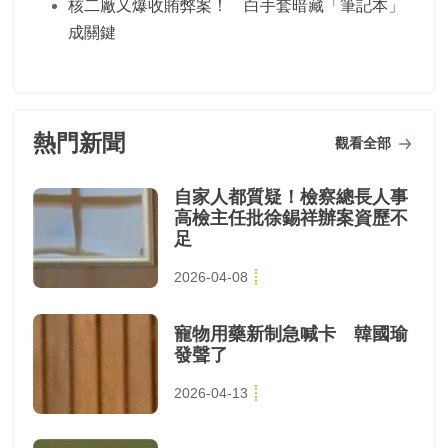
核二廠又爆收賄弊案！ 白手套暗藏「筆記本」
成關鍵
熱門新聞
觀看全部
自家人都質疑！檢察總長人事
高檢主任批徐錫祥辦案資歷不
足
2026-04-08
寵物用藥新制急喊卡 韓國瑜
發聲了
2026-04-13