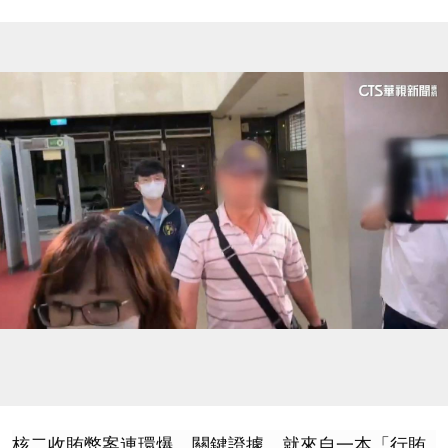
核二收賄弊案連環爆，關鍵證據，就來自一本「行賄