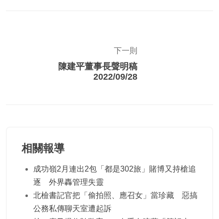
下一則
陳建平董事長聲明稿
2022/09/28
相關報導
成功嶺2月連出2包「都是302旅」賭博又持槍追
逐 外界轟管理失靈
北檢書記官把「偷拍照、應召女」當珍藏 惡搞
公務私傳聊天室遭起訴