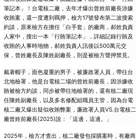
筆記本」！台電核二廠，去年才爆出曾姓前廠長涉嫌
收賄案，還一度遭到羈押，檢方17號發布第二波搜索
約談，原來檢方在擔任「白手套」的廠商，郝姓負責
人家中，搜出一本「行賄筆記本」，詳細記錄行賄及
收賄的人事時地物，郝姓負責人訊後以500萬元交
保，曾姓廠長及陳姓副廠長，則是被檢方聲押禁見。
戴著帽子，面色凝重的男子，被廉政署人員，帶往台
北地檢署，他是台電核二場的曾姓前廠長，因涉嫌收
賄被檢方約談，同步被帶往地檢署的，還有核二廠現
任陳姓副廠長，以及多名修配組職員主管，因為台電
核二廠又爆出疑似收賄弊案，廉政署人員VS.台電核二
廠曾姓前廠長(2025)說：「這邊，這邊。」
2025年，檢方才查出，核二廠發包採購案時，有廠商