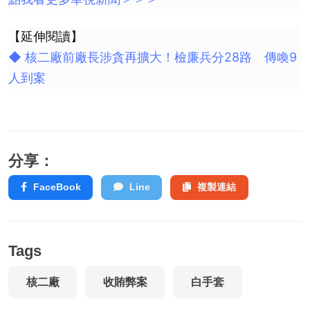
【延伸閱讀】
◆ 核二廠前廠長涉貪再擴大！檢廉兵分28路 傳喚9
人到案
分享：
FaceBook
Line
複製連結
Tags
核二廠
收賄弊案
白手套