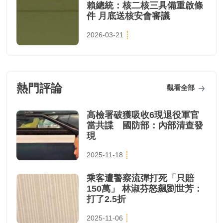
賴總統：核二核三具備重啟條
件 月底送核安會審議
2026-03-21
熱門評論
觀看全部
高檢署破獲吸收6現退役軍官
當共諜 國防部：內部清查發
現
2025-11-18
乘客遭警察流彈打死「只賠
150萬」 林淑芬怒飆劉世芳：
打了2.5折
2025-11-06