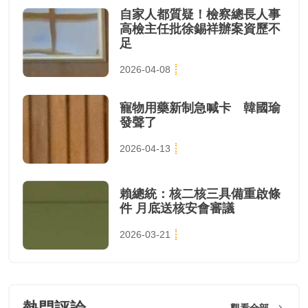
自家人都質疑！檢察總長人事
高檢主任批徐錫祥辦案資歷不
足
2026-04-08
寵物用藥新制急喊卡 韓國瑜
發聲了
2026-04-13
賴總統：核二核三具備重啟條
件 月底送核安會審議
2026-03-21
觀看全部