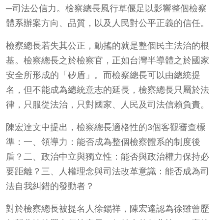
─司法公信力。檢察總長風行草偃足以影響整個檢察
體系辦案方向、品質，以及人民對公平正義的信任。
檢察總長若失其公正，動搖的就是整個民主法治的根
基。檢察總長之於檢察官，正如台灣半導體之於國家
安全所形成的「矽盾」。而檢察總長可以由總統提
名，但不能成為總統意志的延長，檢察總長只屬於法
律，只服從法治，只對國家、人民及司法信賴負責。
陳宏達文中提出，檢察總長適格性的3個客觀審查標
準：一、領導力：能否成為整個檢察體系的制度後
盾？二、政治中立與獨立性：能否與政治權力保持必
要距離？三、人權理念與司法改革意識：能否成為司
法自我糾錯的發動者？
對於檢察總長被提名人徐錫祥，陳宏達認為徐雖曾歷