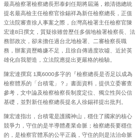
最高檢察署檢察總長邢泰釗任期將屆滿，賴清德總統
提名最高檢主任檢察官徐錫祥為新任檢察總長，正值
立法院審查徐人事案之際，台灣高檢署主任檢察官陳
宏達8日撰文，質疑徐雖曾歷任多個地檢署檢察長、法
務部政次，卻未擔任過台北地檢署、二審檢察長職
務，辦案資歷略嫌不足，且徐自傳過度吹噓、近於英
雄化自我塑造，立法院應提出更嚴格的檢驗。
陳宏達撰寫 1萬6000多字的『檢察總長是否足以成為
檢察體系的「台積電」？』書面資料，提供立委審查
參考，文中論及檢察檢察長制度定位、獨立性與公信
基礎，並對新任檢察總長提名人徐錫祥提出批判。
陳宏達指出，台積電是護國神山，穩住了國家的核心
競爭力，守住的是半導體產業命脈；檢察總長要穩住
的，是檢察官體系的公平正義，守住的則是法治命脈