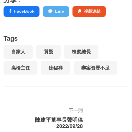
分享：
FaceBook
Line
複製連結
Tags
自家人
質疑
檢察總長
高檢主任
徐錫祥
辦案資歷不足
下一則
陳建平董事長聲明稿
2022/09/28