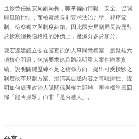
且徐曾任國安局副局長，職掌偏向情報、安全、協調
與風險控制；而檢察總長則要求法治判準、程序節
制、檢察獨立與制度糾錯。因此國安局副局長資歷對
於檢察總長適格性的評價上，是減分多於加分。
陳宏達建議立委在審查徐的人事同意權案，應聚焦六
項核心問題，包括要求徐具體說明重大案件辦案實
績、說明關鍵歷練不足之補強方向、提出可受檢驗之
制度改革規劃方案、澄清其自述內容之可驗證性、說
明如何處理政治人脈關係與權力距離、審查標準應回
歸「能否服眾」而非「是否感人」。