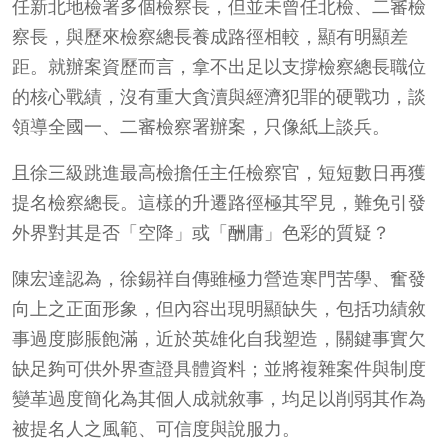
任新北地檢署多個檢察長，但並未曾任北檢、二審檢
察長，與歷來檢察總長養成路徑相較，顯有明顯差
距。就辦案資歷而言，拿不出足以支撐檢察總長職位
的核心戰績，沒有重大貪瀆與經濟犯罪的硬戰功，談
領導全國一、二審檢察署辦案，只像紙上談兵。
且徐三級跳進最高檢擔任主任檢察官，短短數日再獲
提名檢察總長。這樣的升遷路徑極其罕見，難免引發
外界對其是否「空降」或「酬庸」色彩的質疑？
陳宏達認為，徐錫祥自傳雖極力營造寒門苦學、奮發
向上之正面形象，但內容出現明顯缺失，包括功績敘
事過度膨脹飽滿，近於英雄化自我塑造，關鍵事實欠
缺足夠可供外界查證具體資料；並將複雜案件與制度
變革過度簡化為其個人成就敘事，均足以削弱其作為
被提名人之風範、可信度與說服力。