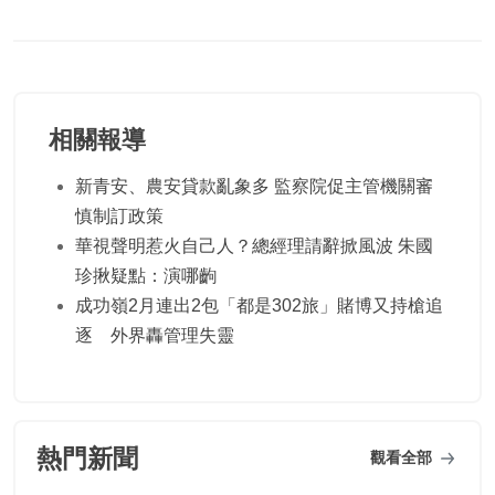
相關報導
新青安、農安貸款亂象多 監察院促主管機關審
慎制訂政策
華視聲明惹火自己人？總經理請辭掀風波 朱國
珍揪疑點：演哪齣
成功嶺2月連出2包「都是302旅」賭博又持槍追
逐 外界轟管理失靈
熱門新聞
觀看全部