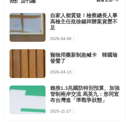
熱門評論
自家人都質疑！檢察總長人事
高檢主任批徐錫祥辦案資歷不
足
2026-04-08
寵物用藥新制急喊卡 韓國瑜
發聲了
2026-04-13
賴推1.3兆國防特別預算、加強
管制兩岸交流 馬英九：形同宣
布台灣進「準戰爭狀態」
2025-11-27