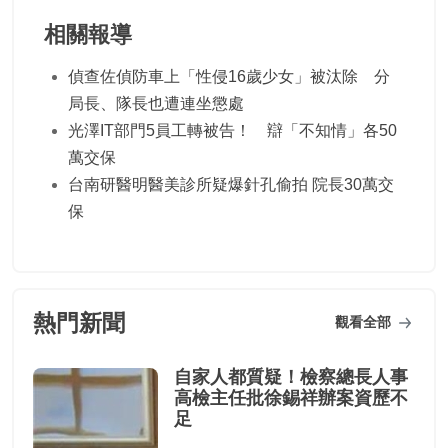
相關報導
偵查佐偵防車上「性侵16歲少女」被汰除 分
局長、隊長也遭連坐懲處
光澤IT部門5員工轉被告！ 辯「不知情」各50
萬交保
台南研醫明醫美診所疑爆針孔偷拍 院長30萬交
保
熱門新聞
觀看全部
自家人都質疑！檢察總長人事
高檢主任批徐錫祥辦案資歷不
足