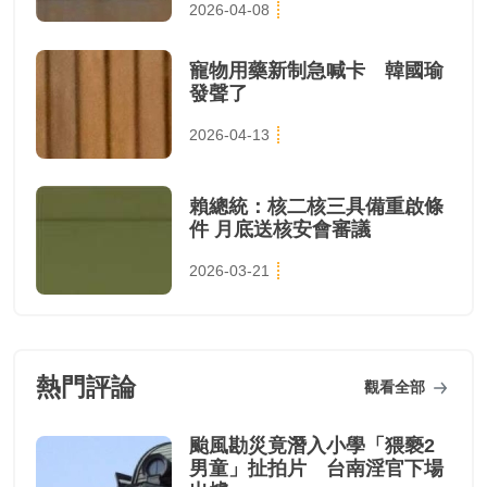
2026-04-08
寵物用藥新制急喊卡 韓國瑜
發聲了
2026-04-13
賴總統：核二核三具備重啟條
件 月底送核安會審議
2026-03-21
熱門評論
觀看全部
颱風勘災竟潛入小學「猥褻2
男童」扯拍片 台南淫官下場