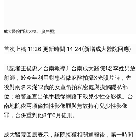
成大醫院門診大樓。(資料照)
首次上稿 11:26 更新時間 14:24(新增成大醫院回應)
〔記者王俊忠／台南報導〕台南成大醫院1名李姓男放
射師，於今年利用對患者做麻醉拍攝X光照片時，先
後對兩名未滿12歲的女童偷拍私密處與摸觸隱私部
位；檢警並查出他手機從網路下載兒少性交影像。台
南地院依兩項偷拍性影像罪與無故持有兒少性影像
罪，合併重判他8年6月徒刑。
成大醫院回應表示，該院接獲相關通報後，第一時間