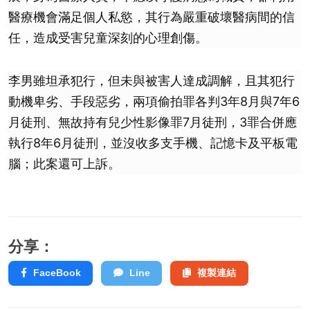
醫療機會滿足個人私慾，其行為嚴重破壞醫病間的信
任，造成受害兒童深刻的心理創傷。
李男雖坦承犯行，但未與被害人達成調解，且其犯行
動機卑劣、手段惡劣，兩項偷拍罪各判3年8月與7年6
月徒刑、無故持有兒少性影像罪7月徒刑，3罪合併應
執行8年6月徒刑，並沒收多支手機、記憶卡及平板電
腦；此案還可上訴。
分享：
FaceBook
Line
複製連結