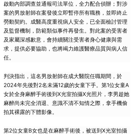
啟動內部調查並通報司法單位，全力配合偵辦；對涉
案的男放射師在案發後立即暫停所有職務，並即終止
勞動契約。成醫高度重視病人安全，已全面檢討管理
及監督機制，防範類似事件再發生。對此案的受害者
及家屬深感歉意，會持續關注受害者身心健康與需
求，提供必要協助，也將竭力維護醫療品質與病人信
任。
判決指出，這名男放射師在成大醫院任職期間，於
2024年先後對2名未滿12歲的女童下手。第1位女童A
女於全身麻醉手術後到X光室拍攝X光照片，李男趁她
麻醉尚未完全消退、意識不清不知情之際，拿手機偷
拍其裸露的下體影像。
第2位女童B女也是在麻醉手術後，被送到X光室拍攝