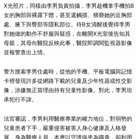
X光照片，同樣由李男負責拍攝，李男趁機拿手機拍B
女的胸部與裸露下體，甚至還觸摸、猥褻她的近胸部
處、腋下與臀部等隱私部位。待B女清醒後覺得李男
對她做的動作不舒服與疑惑，在離開X光室後告知其
母親，其母向醫院反映此事，醫院即調閱監視器影像
並報警查出上情。
警方搜索李男住處時，從他的手機、平板電腦與記憶
卡裡發現許多從網路下載的兒童及少年性器或性交影
像，涉嫌無正當理由持有兒童性影像。對此，李男坦
承犯行不諱。
法官審認，李男利用醫療專業的權力地位，對弱勢的
兒童患者下手，嚴重侵害被害人身心健康及人格發
展，身為醫療人員，本應以守護病患為職責，卻利用