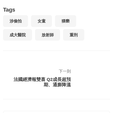
Tags
涉偷拍
女童
猥褻
成大醫院
放射師
重刑
下一則
法國經濟報雙喜 Q2成長超預
期、通膨降溫