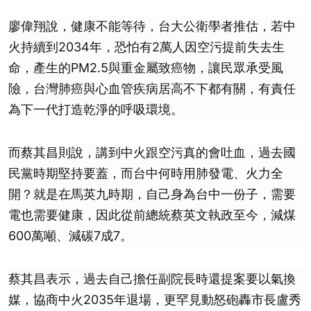
廖偉翔說，健康不能等待，台大公衛學者推估，若中
火持續到2034年，恐怕有2萬人因空污提前失去生
命，產生的PM2.5與重金屬致癌物，讓民眾承受風
險，台灣肺癌與心血管疾病居高不下都有關，有責任
為下一代打造乾淨的呼吸環境。
而蔡其昌則說，講到中火跟空污真的會吐血，過去國
民黨時期堅持要蓋，而台中何時用肺發電、火力全
開？就是在馬英九時期，自己身為台中一份子，需要
電也需要健康，因此從前總統蔡英文執政至今，減煤
600萬噸、減碳7成7。
蔡其昌表示，過去自己擔任副院長時還提案要以氣換
媒，協商中火2035年退場，更罕見動怒砲轟市長盧秀