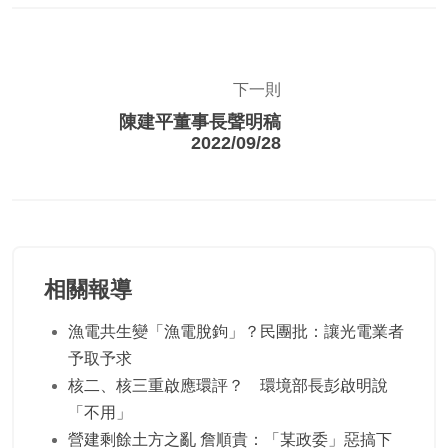
下一則
陳建平董事長聲明稿
2022/09/28
相關報導
漁電共生變「漁電脫鉤」？民團批：讓光電業者
予取予求
核二、核三重啟應環評？ 環境部長彭啟明說
「不用」
營建剩餘土方之亂 詹順貴：「某政委」惡搞下