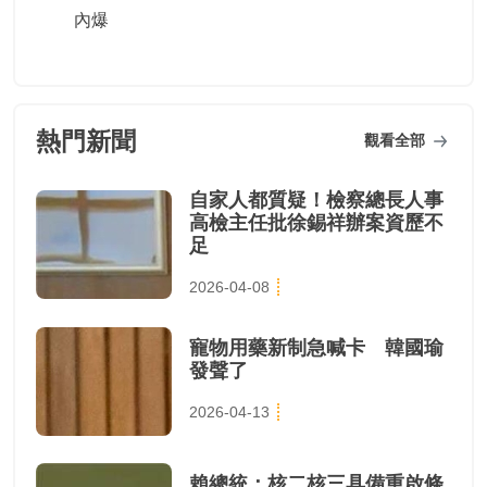
內爆
熱門新聞
觀看全部
自家人都質疑！檢察總長人事
高檢主任批徐錫祥辦案資歷不
足
2026-04-08
寵物用藥新制急喊卡 韓國瑜
發聲了
2026-04-13
賴總統：核二核三具備重啟條