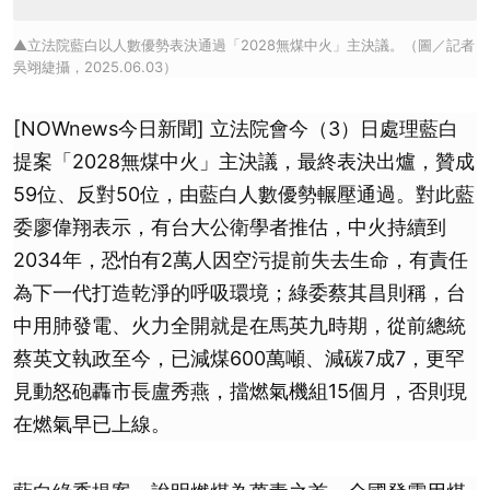
▲立法院藍白以人數優勢表決通過「2028無煤中火」主決議。（圖／記者
吳翊緁攝，2025.06.03）
[NOWnews今日新聞] 立法院會今（3）日處理藍白
提案「2028無煤中火」主決議，最終表決出爐，贊成
59位、反對50位，由藍白人數優勢輾壓通過。對此藍
委廖偉翔表示，有台大公衛學者推估，中火持續到
2034年，恐怕有2萬人因空污提前失去生命，有責任
為下一代打造乾淨的呼吸環境；綠委蔡其昌則稱，台
中用肺發電、火力全開就是在馬英九時期，從前總統
蔡英文執政至今，已減煤600萬噸、減碳7成7，更罕
見動怒砲轟市長盧秀燕，擋燃氣機組15個月，否則現
在燃氣早已上線。