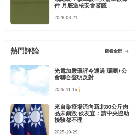
件 月底送核安會審議
2026-03-21
熱門評論
觀看全部
光電加嚴環評今通過 環團+公
會聯合聲明反對
2025-11-15
來自染疫場流向新北80公斤肉
品未銷毀 侯友宜：請中央協助
檢驗都不理
2025-10-29