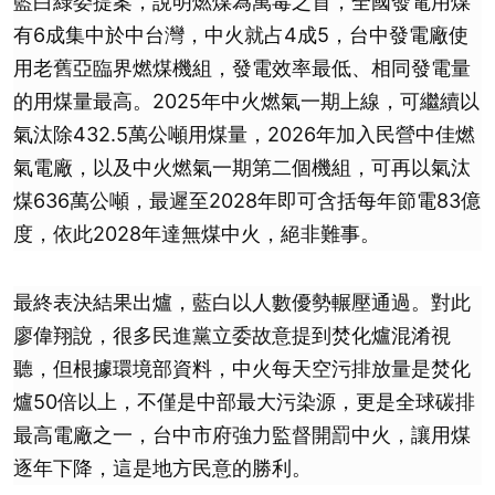
藍白綠委提案，說明燃煤為萬毒之首，全國發電用煤
有6成集中於中台灣，中火就占4成5，台中發電廠使
用老舊亞臨界燃煤機組，發電效率最低、相同發電量
的用煤量最高。2025年中火燃氣一期上線，可繼續以
氣汰除432.5萬公噸用煤量，2026年加入民營中佳燃
氣電廠，以及中火燃氣一期第二個機組，可再以氣汰
煤636萬公噸，最遲至2028年即可含括每年節電83億
度，依此2028年達無煤中火，絕非難事。
最終表決結果出爐，藍白以人數優勢輾壓通過。對此
廖偉翔說，很多民進黨立委故意提到焚化爐混淆視
聽，但根據環境部資料，中火每天空污排放量是焚化
爐50倍以上，不僅是中部最大污染源，更是全球碳排
最高電廠之一，台中市府強力監督開罰中火，讓用煤
逐年下降，這是地方民意的勝利。