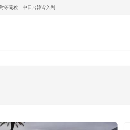
活對等關稅 中日台韓皆入列