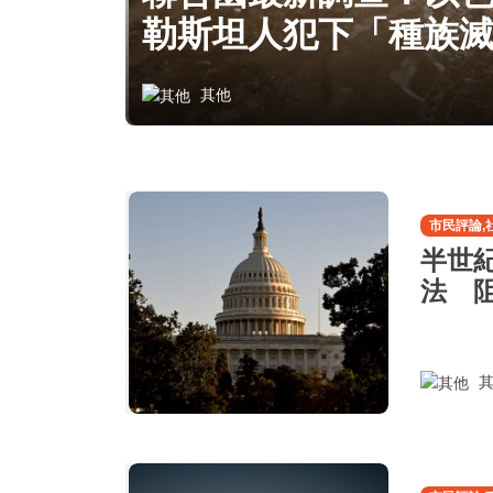
勒斯坦人犯下「種族
其他
市民評論,
半世
法 
其