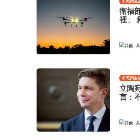
市民評論,
衛福
裡」
其
市民評論,
立陶
言：
其