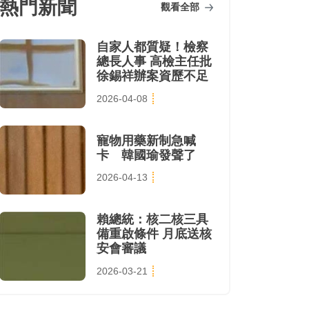
熱門新聞
觀看全部
自家人都質疑！檢察
總長人事 高檢主任批
徐錫祥辦案資歷不足
2026-04-08
寵物用藥新制急喊
卡 韓國瑜發聲了
2026-04-13
賴總統：核二核三具
備重啟條件 月底送核
安會審議
2026-03-21