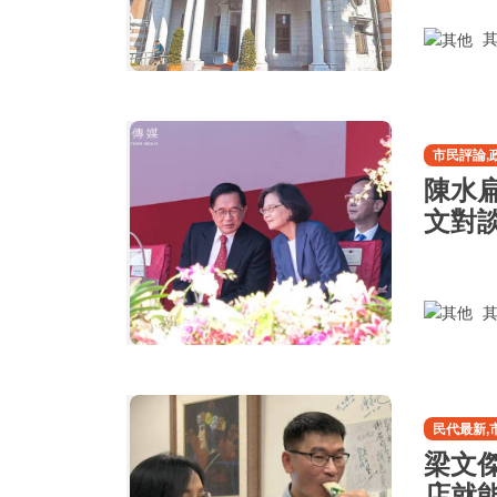
其
市民評論,
陳水
文對
其
民代最新,
梁文
店就