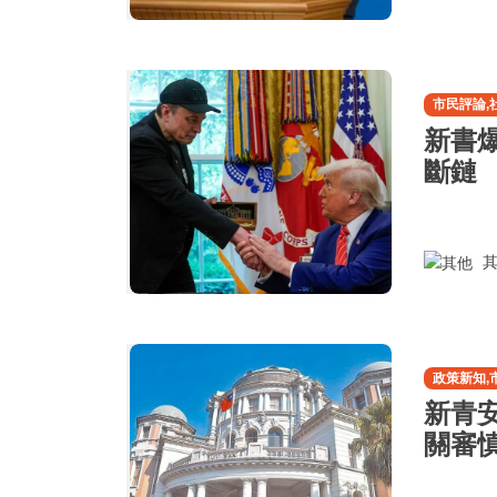
市民評論,
新書
斷鏈
其
政策新知,
新青
關審