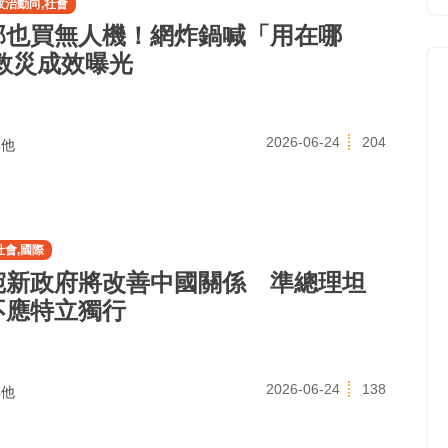
政治動向,社會
部也買無人機！網炸鍋喊「用在哪
 救災成效曝光
2026-06-24
204
他
社會,國際
宛新政府將改善中國關係 準總理坦
不應特立獨行
2026-06-24
138
他