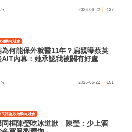
2026-06-22
137
他
政治動向,社會
扁為何能保外就醫11年？扁親曝蔡英
談AIT內幕：她承認我被關有好處
2026-06-22
151
他
市民評論,政治動向,社會
傑同框陳瑩吃冰道歉 陳瑩：少上酒
能多買鳳梨釋迦