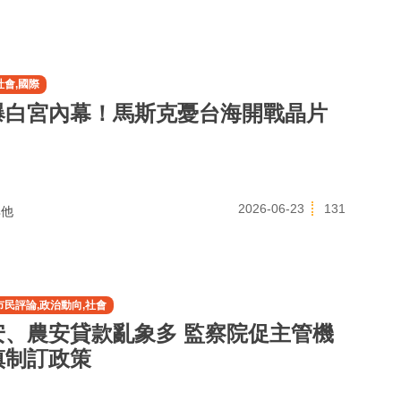
社會,國際
爆白宮內幕！馬斯克憂台海開戰晶片
2026-06-23
131
他
市民評論,政治動向,社會
安、農安貸款亂象多 監察院促主管機
慎制訂政策