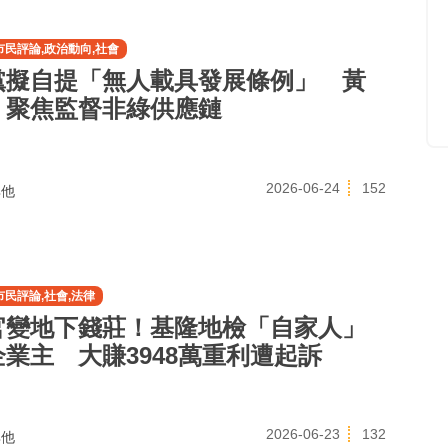
市民評論,政治動向,社會
黨擬自提「無人載具發展條例」 黃
：聚焦監督非綠供應鏈
2026-06-24
152
他
市民評論,社會,法律
官變地下錢莊！基隆地檢「自家人」
業主 大賺3948萬重利遭起訴
2026-06-23
132
他