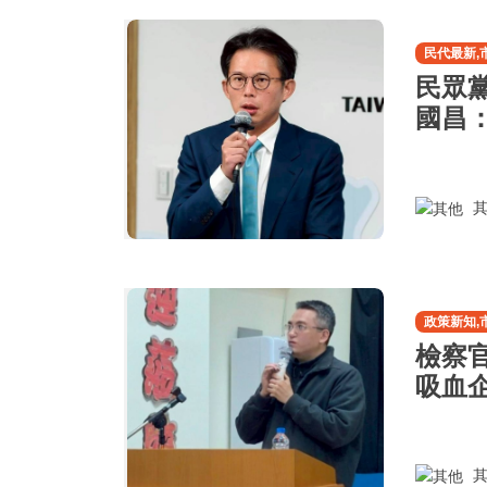
民代最新,
民眾
國昌
其
政策新知,
檢察
吸血企
其