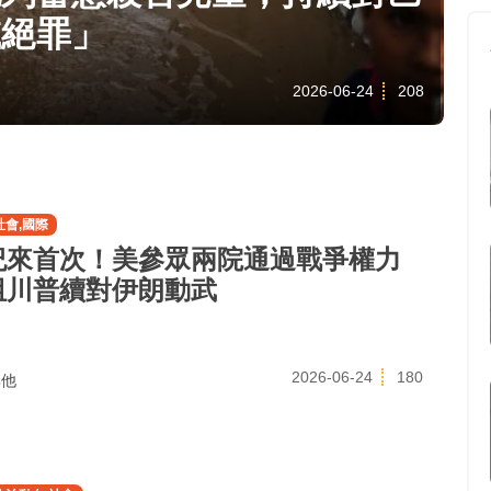
滅絕罪」
2026-06-24
208
社會,國際
紀來首次！美參眾兩院通過戰爭權力
阻川普續對伊朗動武
2026-06-24
180
他