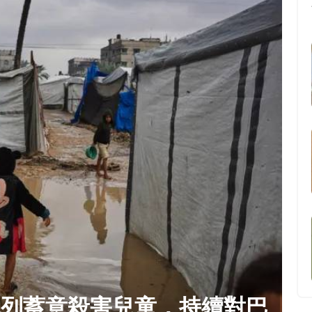
色列蓄意殺害兒童，持續對巴