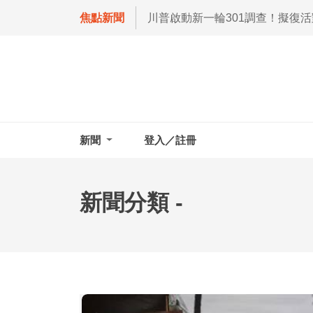
焦點新聞
川普啟動新一輪301調查！擬復
新聞
登入／註冊
新聞分類 -