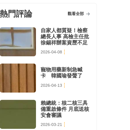
熱門評論
觀看全部
自家人都質疑！檢察
總長人事 高檢主任批
徐錫祥辦案資歷不足
2026-04-08
寵物用藥新制急喊
卡 韓國瑜發聲了
2026-04-13
賴總統：核二核三具
備重啟條件 月底送核
安會審議
2026-03-21