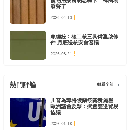
寵物用藥新制急喊卡 韓國瑜
發聲了
2026-04-13
賴總統：核二核三具備重啟條
件 月底送核安會審議
2026-03-21
熱門評論
觀看全部
川普為奪格陵蘭祭關稅施壓
歐洲議會反擊：擱置雙邊貿易
協議
2026-01-18