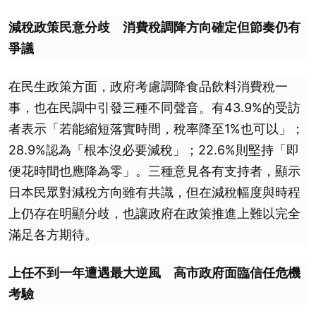
減稅政策民意分歧 消費稅調降方向確定但節奏仍有
爭議
在民生政策方面，政府考慮調降食品飲料消費稅一
事，也在民調中引發三種不同聲音。有43.9%的受訪
者表示「若能縮短落實時間，稅率降至1%也可以」；
28.9%認為「根本沒必要減稅」；22.6%則堅持「即
便花時間也應降為零」。三種意見各有支持者，顯示
日本民眾對減稅方向雖有共識，但在減稅幅度與時程
上仍存在明顯分歧，也讓政府在政策推進上難以完全
滿足各方期待。
上任不到一年遭遇最大逆風 高市政府面臨信任危機
考驗