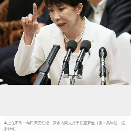
▲上任不到一年民調亮紅燈！高市內閣支持率跌至新低（圖／美聯社／達
志影像）