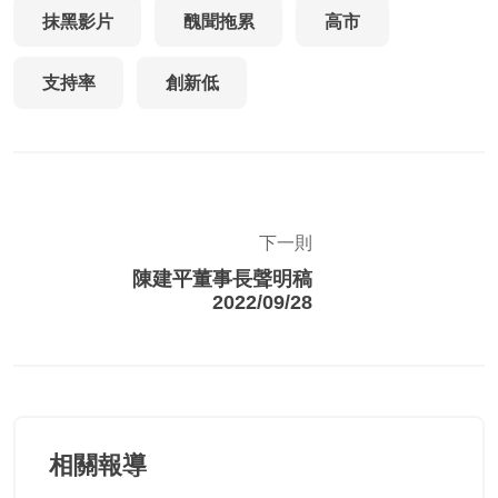
抹黑影片
醜聞拖累
高市
支持率
創新低
下一則
陳建平董事長聲明稿
2022/09/28
相關報導