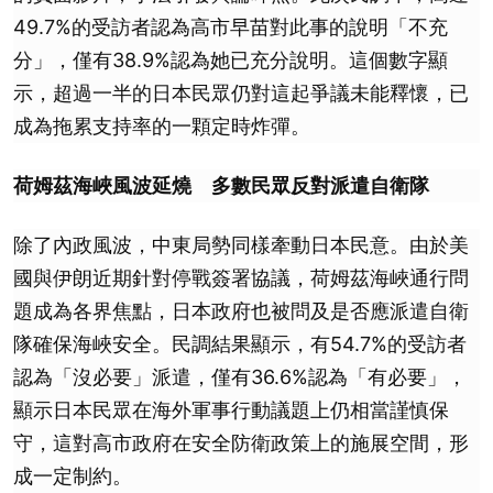
49.7%的受訪者認為高市早苗對此事的說明「不充
分」，僅有38.9%認為她已充分說明。這個數字顯
示，超過一半的日本民眾仍對這起爭議未能釋懷，已
成為拖累支持率的一顆定時炸彈。
荷姆茲海峽風波延燒 多數民眾反對派遣自衛隊
除了內政風波，中東局勢同樣牽動日本民意。由於美
國與伊朗近期針對停戰簽署協議，荷姆茲海峽通行問
題成為各界焦點，日本政府也被問及是否應派遣自衛
隊確保海峽安全。民調結果顯示，有54.7%的受訪者
認為「沒必要」派遣，僅有36.6%認為「有必要」，
顯示日本民眾在海外軍事行動議題上仍相當謹慎保
守，這對高市政府在安全防衛政策上的施展空間，形
成一定制約。