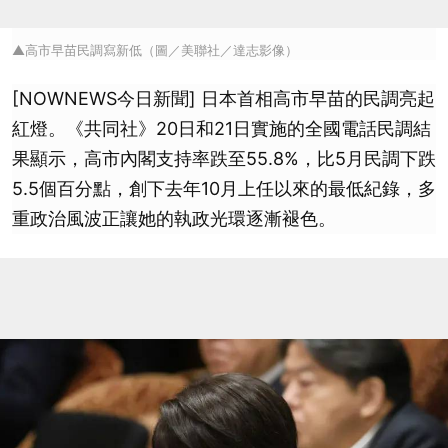
▲高市早苗民調寫新低（圖／美聯社／達志影像）
[NOWNEWS今日新聞] 日本首相高市早苗的民調亮起
紅燈。《共同社》20日和21日實施的全國電話民調結
果顯示，高市內閣支持率跌至55.8%，比5月民調下跌
5.5個百分點，創下去年10月上任以來的最低紀錄，多
重政治風波正讓她的執政光環逐漸褪色。