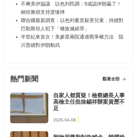
不爽美伊協議 以色列民調：9成認伊朗贏了！
納坦雅胡支持度慘摔
聯合國最新調查：以色列蓄意殺害兒童，持續對
巴勒斯坦人犯下「種族滅絕罪」
半世紀來首次！美參眾兩院通過戰爭權力法 阻
川普續對伊朗動武
熱門新聞
觀看全部
自家人都質疑！檢察總長人事
高檢主任批徐錫祥辦案資歷不
足
2026-04-08