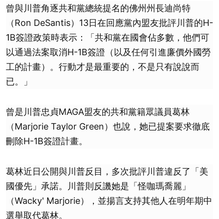
曾與川普角逐共和黨總統提名的佛州州長迪尚特
（Ron DeSantis）13日在回應黨內盟友批評川普的H-
1B簽證政策時表示：「共和黨在國會佔多數，他們可
以通過法案取消H-1B簽證（以及任何引進廉價外國勞
工的計畫）。行動才是最重要的，不是只有說說而
已。」
曾是川普忠貞MAGA盟友的共和黨籍眾議員葛林
（Marjorie Taylor Green）也說，她已提案要求徹底
刪除H-1B簽證計畫。
葛林近日公開與川普反目，多次批評川普違反了「美
國優先」承諾。川普則反譏她是「怪咖瑪喬麗」
（Wacky' Marjorie），並揚言支持其他人在明年期中
選舉取代葛林。