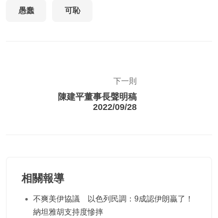
愚蠢
可恥
下一則
陳建平董事長聲明稿
2022/09/28
相關報導
不爽美伊協議 以色列民調：9成認伊朗贏了！
納坦雅胡支持度慘摔