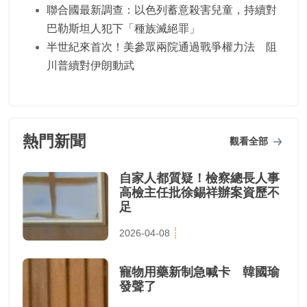
聯合國最新調查：以色列蓄意殺害兒童，持續對
巴勒斯坦人犯下「種族滅絕罪」
半世紀來首次！美參眾兩院通過戰爭權力法 阻
川普續對伊朗動武
熱門新聞
觀看全部
自家人都質疑！檢察總長人事
高檢主任批徐錫祥辦案資歷不
足
2026-04-08
寵物用藥新制急喊卡 韓國瑜
發聲了