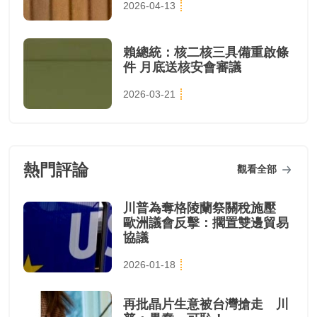
2026-04-13
賴總統：核二核三具備重啟條
件 月底送核安會審議
2026-03-21
熱門評論
觀看全部
川普為奪格陵蘭祭關稅施壓
歐洲議會反擊：擱置雙邊貿易
協議
2026-01-18
再批晶片生意被台灣搶走 川