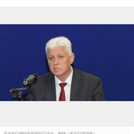
保加利亞國防部長斯托亞諾夫。翻攝《索菲亞環球報》