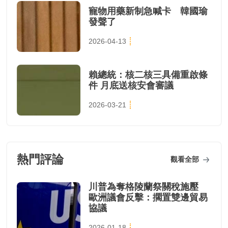
寵物用藥新制急喊卡 韓國瑜
發聲了
2026-04-13
賴總統：核二核三具備重啟條
件 月底送核安會審議
2026-03-21
熱門評論
觀看全部
川普為奪格陵蘭祭關稅施壓
歐洲議會反擊：擱置雙邊貿易
協議
2026-01-18