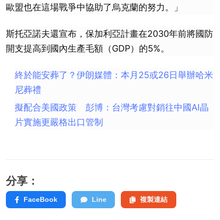
歐盟也在這場戰爭中協助了烏克蘭的努力。」
斯托亞諾夫還宣布，保加利亞計畫在2030年前將國防
開支提高到國內生產毛額（GDP）的5%。
終於能安葬了？伊朗媒體：本月25或26日舉辦哈米
尼葬禮
擬配合美國政策 彭博：台灣考慮對銷往中國AI晶
片實施更嚴格出口管制
分享：
FaceBook
Line
複製連結