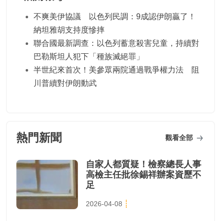
不爽美伊協議 以色列民調：9成認伊朗贏了！
納坦雅胡支持度慘摔
聯合國最新調查：以色列蓄意殺害兒童，持續對
巴勒斯坦人犯下「種族滅絕罪」
半世紀來首次！美參眾兩院通過戰爭權力法 阻
川普續對伊朗動武
熱門新聞
觀看全部
自家人都質疑！檢察總長人事
高檢主任批徐錫祥辦案資歷不
足
2026-04-08