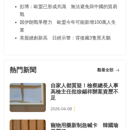
彭博：歐盟已形成共識 無法避免與中國的貿易
戰
因伊朗戰爭壓力 歐盟今年可能新增100萬人失
業
美股續創新高 日經示警：背後藏3隻黑天鵝
熱門新聞
觀看全部
自家人都質疑！檢察總長人事
高檢主任批徐錫祥辦案資歷不
足
2026-04-08
寵物用藥新制急喊卡 韓國瑜