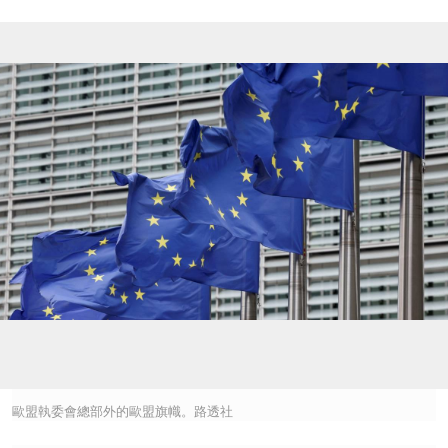
歐盟執委會總部外的歐盟旗幟。路透社