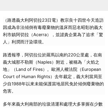
（路透義大利阿切拉23日電）教宗良十四世今天造訪
因成為非法傾倒有毒廢棄物的溫床而惡名昭彰的義大
利市鎮阿切拉（Acerra），並譴責企業為了追求「驚
人」利潤而汙染環境。
路透報導，阿切拉位於羅馬以南約220公里處，在南
義大城那不勒斯（Naples）附近，被稱為「火焰之
地」（Land of Fires）。歐洲人權法院（European
Court of Human Rights）去年裁定，義大利當局至
少自1988年以來未能保護當地居民免於傾倒廢棄物的
危害。
多年來義大利南部的垃圾清運和處理大多掌握在少數