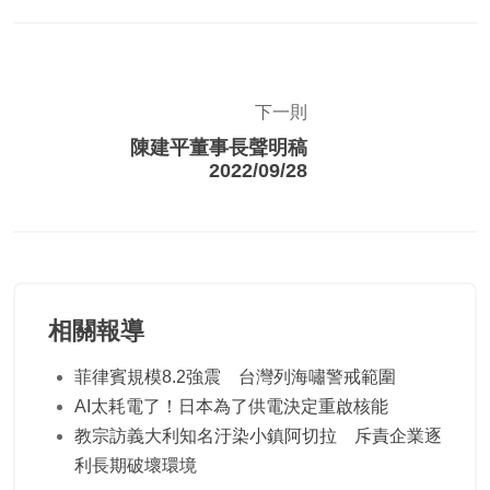
下一則
陳建平董事長聲明稿
2022/09/28
相關報導
菲律賓規模8.2強震 台灣列海嘯警戒範圍
AI太耗電了！日本為了供電決定重啟核能
教宗訪義大利知名汙染小鎮阿切拉 斥責企業逐
利長期破壞環境