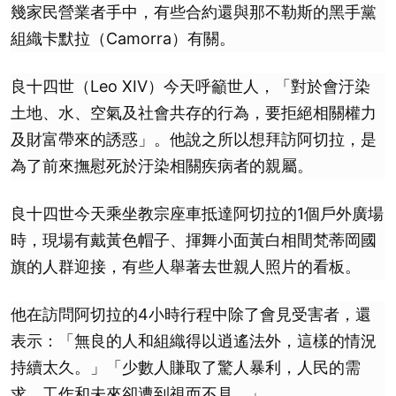
幾家民營業者手中，有些合約還與那不勒斯的黑手黨
組織卡默拉（Camorra）有關。
良十四世（Leo XIV）今天呼籲世人，「對於會汙染
土地、水、空氣及社會共存的行為，要拒絕相關權力
及財富帶來的誘惑」。他說之所以想拜訪阿切拉，是
為了前來撫慰死於汙染相關疾病者的親屬。
良十四世今天乘坐教宗座車抵達阿切拉的1個戶外廣場
時，現場有戴黃色帽子、揮舞小面黃白相間梵蒂岡國
旗的人群迎接，有些人舉著去世親人照片的看板。
他在訪問阿切拉的4小時行程中除了會見受害者，還
表示：「無良的人和組織得以逍遙法外，這樣的情況
持續太久。」「少數人賺取了驚人暴利，人民的需
求、工作和未來卻遭到視而不見。」