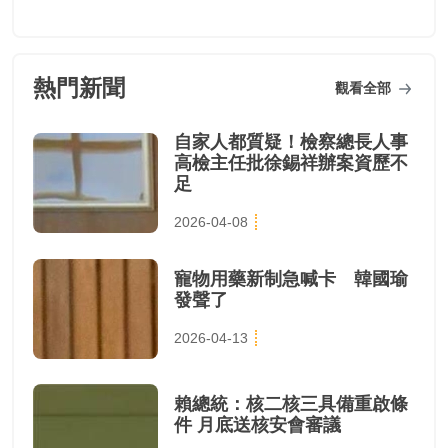
熱門新聞
觀看全部
自家人都質疑！檢察總長人事
高檢主任批徐錫祥辦案資歷不
足
2026-04-08
寵物用藥新制急喊卡 韓國瑜
發聲了
2026-04-13
賴總統：核二核三具備重啟條
件 月底送核安會審議