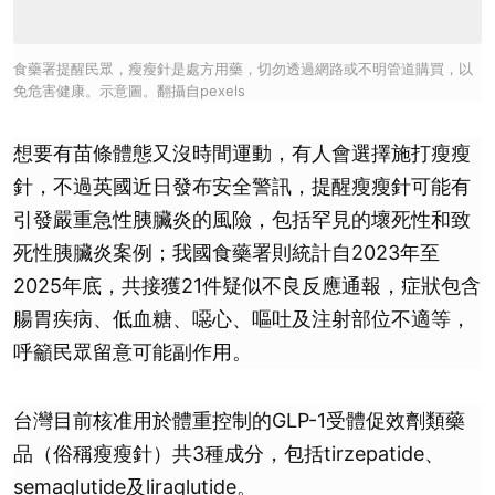
食藥署提醒民眾，瘦瘦針是處方用藥，切勿透過網路或不明管道購買，以
免危害健康。示意圖。翻攝自pexels
想要有苗條體態又沒時間運動，有人會選擇施打瘦瘦
針，不過英國近日發布安全警訊，提醒瘦瘦針可能有
引發嚴重急性胰臟炎的風險，包括罕見的壞死性和致
死性胰臟炎案例；我國食藥署則統計自2023年至
2025年底，共接獲21件疑似不良反應通報，症狀包含
腸胃疾病、低血糖、噁心、嘔吐及注射部位不適等，
呼籲民眾留意可能副作用。
台灣目前核准用於體重控制的GLP-1受體促效劑類藥
品（俗稱瘦瘦針）共3種成分，包括tirzepatide、
semaglutide及liraglutide。