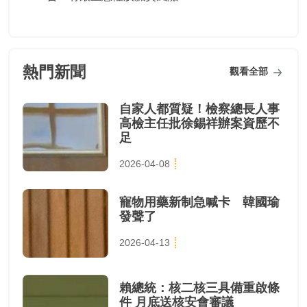
熱門新聞
觀看全部
自家人都質疑！檢察總長人事
高檢主任批徐錫祥辦案資歷不
足
2026-04-08
寵物用藥新制急喊卡 韓國瑜
發聲了
2026-04-13
賴總統：核二核三具備重啟條
件 月底送核安會審議