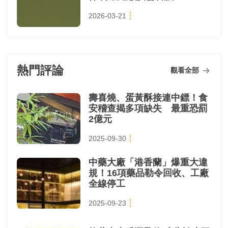
2026-03-21
熱門評論
觀看全部
壽喜燒、蛋黃酥接連中鏢！食
安稽查揭多項缺失 最重恐罰
2億元
2025-09-30
中藥大廠「港香蘭」爆重大違
規！16項藥品勒令回收、工廠
全線停工
2025-09-23