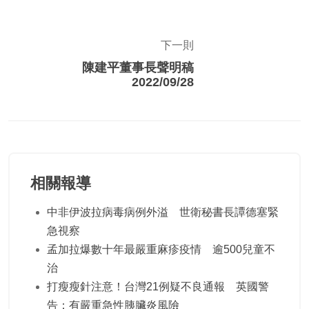
下一則
陳建平董事長聲明稿
2022/09/28
相關報導
中非伊波拉病毒病例外溢 世衛秘書長譚德塞緊
急視察
孟加拉爆數十年最嚴重麻疹疫情 逾500兒童不
治
打瘦瘦針注意！台灣21例疑不良通報 英國警
告：有嚴重急性胰臟炎風險