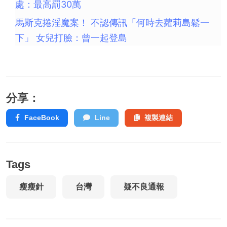
處：最高罰30萬
馬斯克捲淫魔案！ 不認傳訊「何時去蘿莉島鬆一
下」 女兒打臉：曾一起登島
分享：
FaceBook
Line
複製連結
Tags
瘦瘦針
台灣
疑不良通報