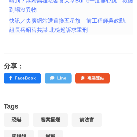
噎到？港婦高雄吃饗食天堂Buffe一度無心跳 救護
到場沒異物
快訊／央廣網站遭置換五星旗 前工程師吳政勳、
組長岳昭莒共謀 北檢起訴求重刑
分享：
FaceBook
Line
複製連結
Tags
恐嚇
審案擺爛
前法官
周靜妮
撤職