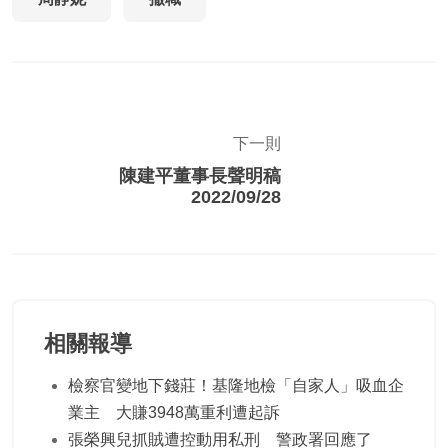
下一則
陳建平董事長聲明稿
2022/09/28
相關報導
檢察官變地下錢莊！基隆地檢「自家人」吸血企
業主 大賺3948萬重利遭起訴
張榮興兒抓賊遭控動用私刑 警政署回應了