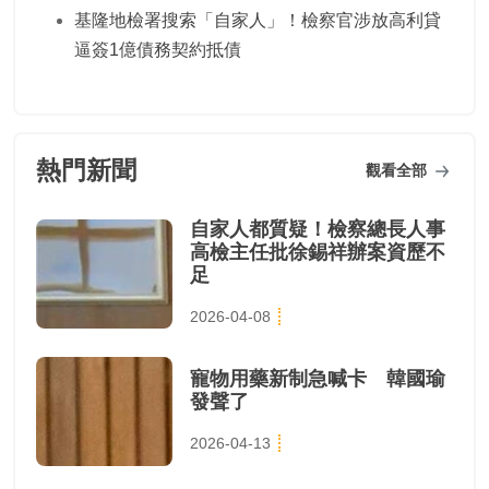
基隆地檢署搜索「自家人」！檢察官涉放高利貸
逼簽1億債務契約抵債
熱門新聞
觀看全部
自家人都質疑！檢察總長人事
高檢主任批徐錫祥辦案資歷不
足
2026-04-08
寵物用藥新制急喊卡 韓國瑜
發聲了
2026-04-13