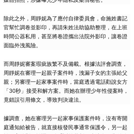
除此之外，周靜妮為了應付自律委員會，命施姓書記
官幫忙調卷並影印，再請朱姓法助協助整理，在上班
時間公器私用，甚至將卷證攜出法院外影印，讓卷證
面臨外洩風險。
而周靜妮審案瑕疵族繁不及備載。根據法評會調查，
周靜妮在審理一起親子案件時，洩漏子女的主張給父
親；另審理一起家事案件時，當庭透過電話勸說女方
「30秒」接受和解方案。而她在辦理少年性侵案時，
竟錯誤引用條文，導致判決違法。
據調查，她在審理另一起家事保護案件時，沒有寄開
庭通知給被告，就直接核發民事通常保護令，另一起