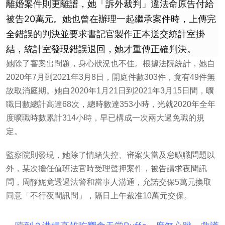
離婚案件則更離譜，她「訴外裁判」違法命原告付給
被告20萬元。她也曾在辦理一起繼承案件時，上傳完
全錯誤的判決並要求書記官製作正本送交統計室掛
結，統計室發現錯誤退回，她才重傳正確判決。
她除了審案出問題，身心狀況也不佳。根據法院統計，她自
2020年7月到2021年3月8日，開庭件數303件，竟有49件無
故取消庭期。她自2020年1月21日到2021年3月15日間，曠
職日數總計高達68次，總時數達353小時，光就2020年全年
度曠職時數累計314小時，早已構成一次兩大過免職的規
定。
監察院則發現，她除了情緒失控、審案失當及怠曠職問題以
外，某次擔任值班法官時受理聲押案件，被告請求夜間訊
問，周靜妮竟透過法警和當事人溝通，允諾交保5萬元換取
同意「不行夜間訊問」，隔日上午裁准10萬元交保。