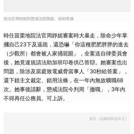
前法官周靜妮到懲戒法院開庭。侯柏青攝
時任苗栗地院法官周靜妮審案時大暴走，除命少年掌
摑自己23下及逼跪，還恐嚇「你這種肥肥胖胖的進去
（少觀所）都會被人家捅屁眼」，全案送自律委員會
後，她竟違規請法助加班印卷供己答辯。她審案也出
問題，除涉及當庭致電威脅當事人「30秒給答案」，
還下錯主文裁定、錯用法條，在一年內無故曠職68
次。她事後請辭，懲戒法院今判周「撤職」，3年內
不得再任公務員。可上訴。
廣告（請繼續閱讀本文）