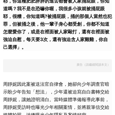
耶，你這種肥肥胖胖的進去都會被人家捅屁眼，你知
道嗎？我不是在恐嚇你喔，我很多小孩就被捅屁眼
耶，很糟，你知道嗎?被捅屁眼，捅的那個人當然也犯
罪，但被捅之後，他一輩子身心都受創，你都不知道
怎麼愛你了，或是在裡面被人家毆打，還有在裡面被
強迫自慰，每天要3次，還有強迫含人家雞雞，你自
己選擇」。
廣告（請繼續閱讀本文）
周靜妮因此案被送法官自律會，她卻向少年調查官暗
示盼少年告知「想法」，少年還被迫寫自白書轉交給
周靜妮，讓她證明清白。當時媒體準備報導此事前，
周靜妮受訪時也曝光少年相關案情，並將親筆信交給
媒體拍照，涉嫌曝光少年隱私及案情秘密。