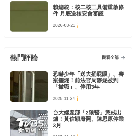
賴總統：核二核三具備重啟條
件 月底送核安會審議
2026-03-21
熱門評論
觀看全部
恐嚇少年「送去捅屁眼」、審
案擺爛！前法官周靜妮被判
「撤職」、停用3年
2025-11-24
台大婦產部「2狼醫」懲戒出
爐！黃信穎廢照、陳思原停業
3月