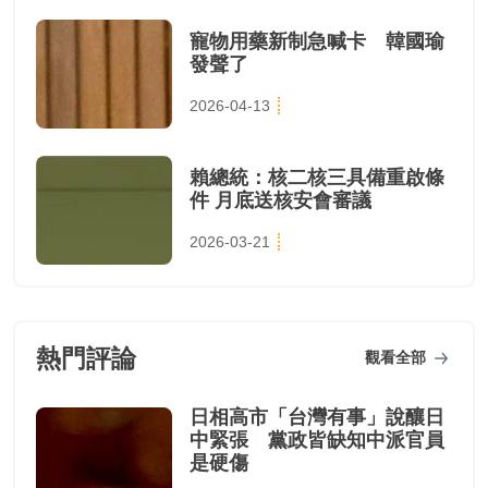
寵物用藥新制急喊卡 韓國瑜
發聲了
2026-04-13
賴總統：核二核三具備重啟條
件 月底送核安會審議
2026-03-21
熱門評論
觀看全部
日相高市「台灣有事」說釀日
中緊張 黨政皆缺知中派官員
是硬傷