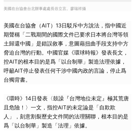
美國在台協會台北辦事處處長谷立言。廖瑞祥攝
美國在台協會（AIT）13日駁斥中方說法，指中國近
期聲稱「二戰期間的國際文件已要求日本將台灣等領
土歸還中國」是錯誤敘事，意圖藉扭曲手段支持中方
脅迫台灣的行動。中國官媒《環球時報》發表長文，
控AIT的根本目的是爲「以台制華」製造法理依據，
呼籲AIT停止發表任何干涉中國內政的言論，停止爲
台獨背書。
《環時》14日發表〈鼓譟『台灣地位未定』極其荒唐
且危險！〉一文，指控AIT的未定論是「自欺欺
人」，刻意割裂歷史文件間的法理關聯，根本目的是
爲「以台制華」製造「法理」依據。