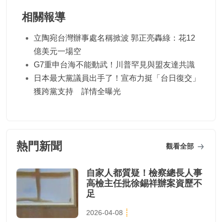
相關報導
立陶宛台灣辦事處名稱掀波 郭正亮轟綠：花12
億美元一場空
G7重申台海不能動武！川普罕見與盟友達共識
日本最大黨議員出手了！宣布力挺「台日復交」
獲跨黨支持 詳情全曝光
熱門新聞
觀看全部
自家人都質疑！檢察總長人事
高檢主任批徐錫祥辦案資歷不
足
2026-04-08