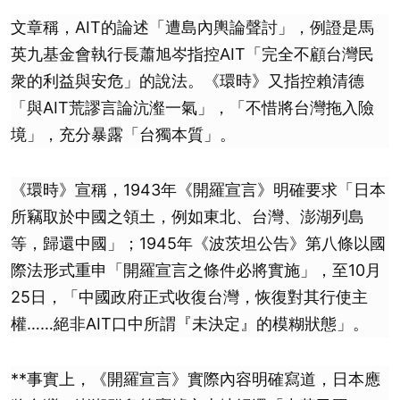
文章稱，AIT的論述「遭島內輿論聲討」，例證是馬
英九基金會執行長蕭旭岑指控AIT「完全不顧台灣民
衆的利益與安危」的說法。《環時》又指控賴清德
「與AIT荒謬言論沆瀣一氣」，「不惜將台灣拖入險
境」，充分暴露「台獨本質」。
《環時》宣稱，1943年《開羅宣言》明確要求「日本
所竊取於中國之領土，例如東北、台灣、澎湖列島
等，歸還中國」；1945年《波茨坦公告》第八條以國
際法形式重申「開羅宣言之條件必將實施」，至10月
25日，「中國政府正式收復台灣，恢復對其行使主
權……絕非AIT口中所謂『未決定』的模糊狀態」。
**事實上，《開羅宣言》實際內容明確寫道，日本應