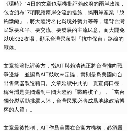
《環時》14日的文章也藉機批評賴政府的兩岸政策，
包含頒布17項限縮兩岸交流的措施，搞兩岸産業「脫
鈎斷鏈」，將大陸污名化爲境外勢力等等，違背台灣
民眾要和平、要交流、要發展的主流民意。而大罷免
以0比32收場，顯示台灣民衆對「抗中保台」路線的
厭倦。
文章接著批評美方，指AIT與賴清德正將台灣推向戰
爭邊緣，並認爲AIT鼓吹未定論，實則是爲美國向台
出售武器製造藉口。文章延續中共的一貫宣傳口徑，
稱台灣是美國遏制中國大陸的「戰略棋子」，「當台
獨分裂活動挑釁大陸，台灣民眾必將成爲地緣政治博
弈的人質」。
文章最後指稱，AIT作爲美國在台官方機構，必須嚴