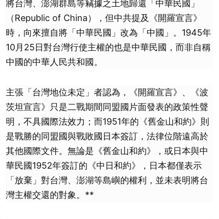
將台灣、澎湖群島等竊據之土地歸還「中華民國」
（Republic of China），但中共提及《開羅宣言》
時，向來擅自將「中華民國」改為「中國」。1945年
10月25日對台灣行使主權的也是中華民國，而非自稱
中國的中華人民共和國。
主張「台灣地位未定」者認為，《開羅宣言》、《波
茨坦宣言》只是二戰期間同盟國片面發表的政策性聲
明，不具國際法效力；而1951年的《舊金山和約》則
是戰勝的同盟國與戰敗國日本簽訂，法律位階遠高於
其他國際文件。無論是《舊金山和約》，或日本與中
華民國1952年簽訂的《中日和約》，日本都僅表示
「放棄」對台灣、澎湖等島嶼的權利，並未表明將台
灣主權交還的對象。**