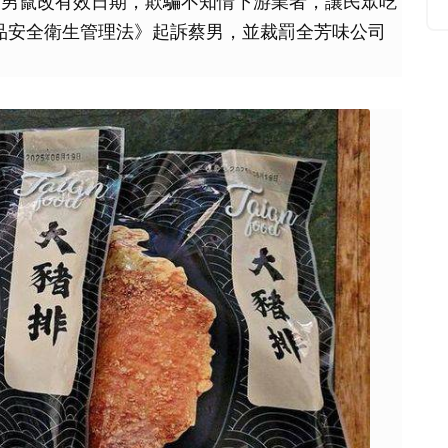
蔡男竄改有效日期，欺騙不知情下游業者，讓民眾吃
品安全衛生管理法》起訴蔡男，並裁罰全芳味公司