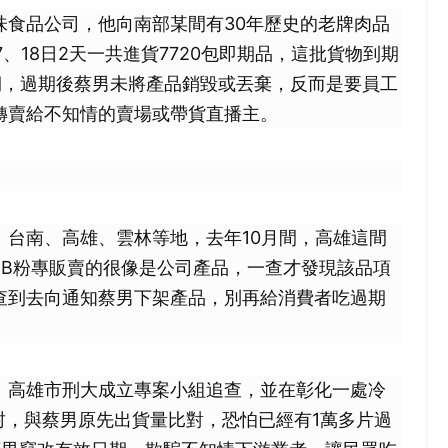
味食品公司，他向南部某間有30年歷史的老牌肉品
7、18日2天一共進貨7720包即期品，這批貨物到期
期，過期後蔡男未將產品銷毀或丟棄，反而是要員工
轉賣給不知情的賣場或帶貨直播主。
、台南、高雄、雲林等地，去年10月間，高雄這間
FB粉專販賣的很像是公司產品，一查才發現該品項
查到去向通知蔡男下架產品，別再給消費者吃過期
、高雄市刑大成立專案小組追查，並在彰化一處冷
封，與蔡男原先出貨量比對，恐怕已經有1萬多片過