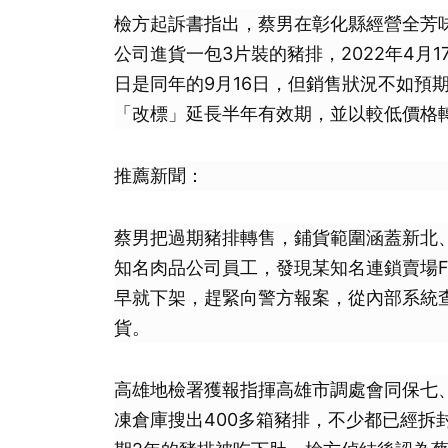
檢方起訴書指出，蔡男在彰化縣經營全芳
公司進貨一包3片裝的豬排，2022年4月1
日是同年的9月16日，但銷售狀況不如預
「改標」延長半年有效期，並以較低價格
推薦新聞：
蔡男把過期豬排轉售，鋪貨範圍涵蓋新北
知名肉品公司員工，發現某知名連鎖賣場
早就下架，趕緊向警方報案，從內部系統
貨。
高雄地檢署獲報指揮高雄市調處會同保七
凍倉庫搜出400多箱豬排，不少都已經拆