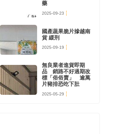
藥
2025-09-23
國產蔬果脆片摻越南
貨 緩刑
2025-09-19
無良業者進貨即期
品 銷路不好過期改
標「俗俗賣」 逾萬
片豬排恐吃下肚
2025-05-29