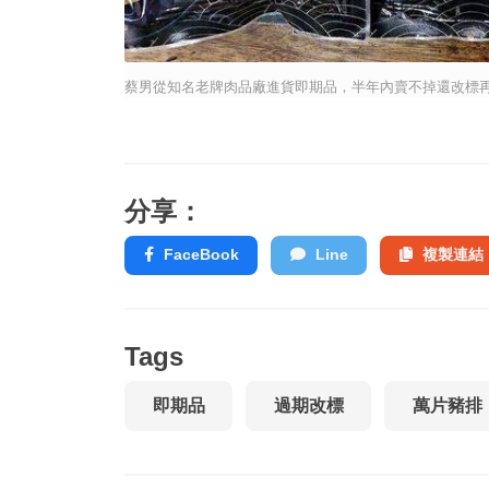
蔡男從知名老牌肉品廠進貨即期品，半年內賣不掉還改標
分享：
FaceBook
Line
複製連結
Tags
即期品
過期改標
萬片豬排