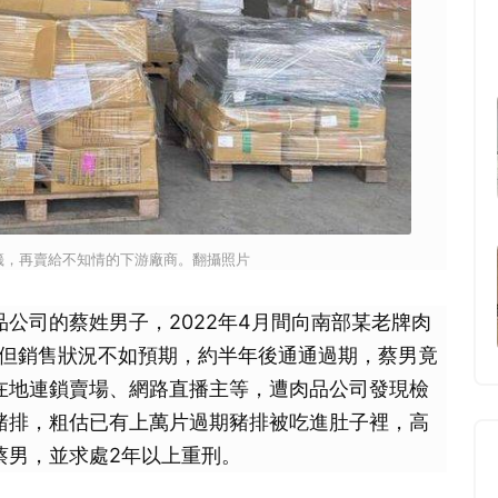
籤，再賣給不知情的下游廠商。翻攝照片
公司的蔡姓男子，2022年4月間向南部某老牌肉
排，但銷售狀況不如預期，約半年後通通過期，蔡男竟
在地連鎖賣場、網路直播主等，遭肉品公司發現檢
豬排，粗估已有上萬片過期豬排被吃進肚子裡，高
蔡男，並求處2年以上重刑。