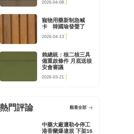
2026-04-08
寵物用藥新制急喊
卡 韓國瑜發聲了
2026-04-13
賴總統：核二核三具
備重啟條件 月底送核
安會審議
2026-03-21
熱門評論
觀看全部
中藥大廠遭勒令停工
港香蘭爆違規 下架16