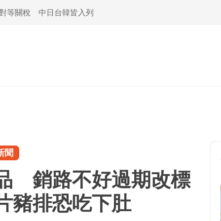
活對等關稅 中日台韓皆入列
新聞
品 銷路不好過期改標
片豬排恐吃下肚