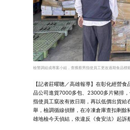
檢警調組成專案小組，查獲蔡男指使員工更改過期食品標
【記者莊曜聰／高雄報導】在彰化經營食品
品公司進貨7000多包、23000多片豬
指使員工竄改有效日期，再以低價出貨給
舉，檢調循線偵辦，在冷凍倉庫查扣剩餘
雄地檢今天偵結，依違反《食安法》起訴