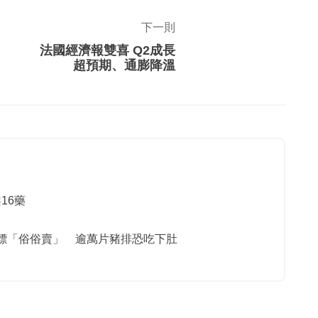
下一則
法國經濟報雙喜 Q2成長
超預期、通膨降溫
16藥
標「俗俗賣」 逾萬片豬排恐吃下肚