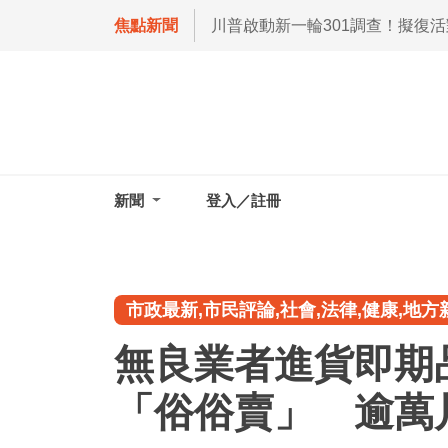
焦點新聞
川普啟動新一輪301調查！擬復
新聞
登入／註冊
市政最新,市民評論,社會,法律,健康,地方
無良業者進貨即期
「俗俗賣」 逾萬