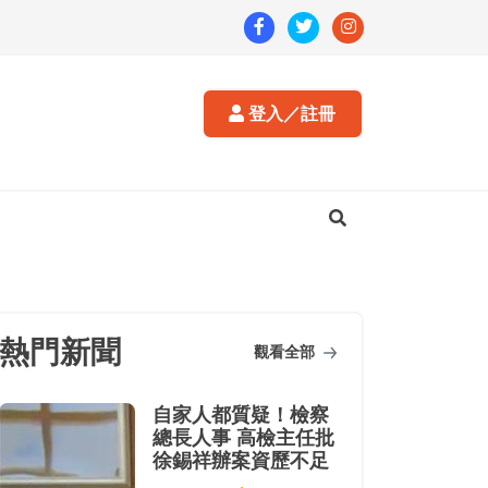
登入／註冊
熱門新聞
觀看全部
自家人都質疑！檢察
總長人事 高檢主任批
徐錫祥辦案資歷不足