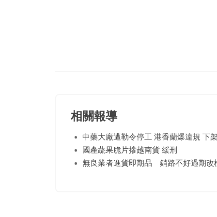
相關報導
中藥大廠遭勒令停工 港香蘭爆違規 下架
國產蔬果脆片摻越南貨 緩刑
無良業者進貨即期品 銷路不好過期改