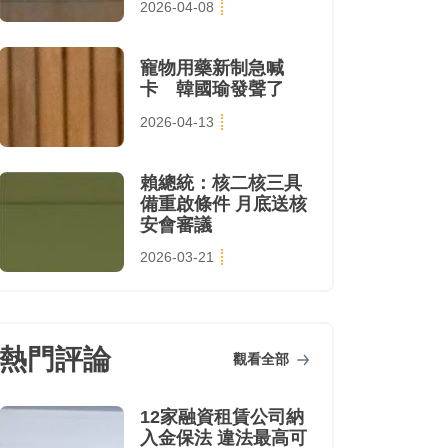
2026-04-08
寵物用藥新制急喊
卡 韓國瑜發聲了
2026-04-13
賴總統：核二核三具
備重啟條件 月底送核
安會審議
2026-03-21
熱門評論
觀看全部
12家融資租賃公司納
入金保法 違法最高可