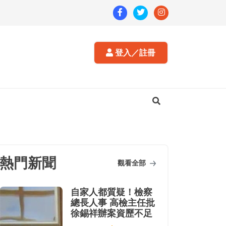
登入／註冊
熱門新聞
觀看全部
自家人都質疑！檢察
總長人事 高檢主任批
徐錫祥辦案資歷不足