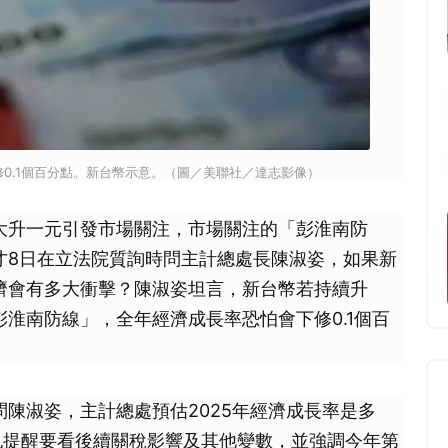
0.1個百分點。新台幣示意。（圖／美聯社／達志影像）
一天大升一元引發市場關注，市場關注的「彭淮南防
才8日在立法院質詢時問主計總處長陳淑姿，如果新
濟會有多大衝擊？陳淑姿坦言，新台幣若持續升
淮南防線」，全年經濟成長率恐怕會下修0.1個百
陳淑姿，主計總處預估2025年經濟成長率是多
但也提醒要看後續關稅影響及其他變數，並強調今年第