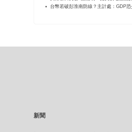
台幣若破彭淮南防線？主計處：GDP恐少
新聞