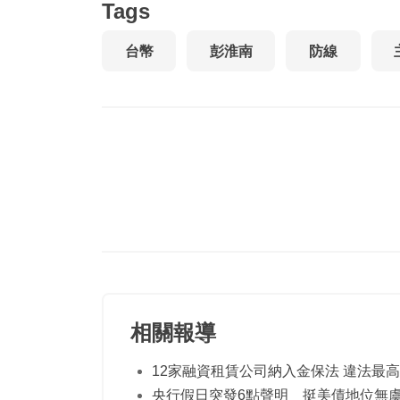
Tags
台幣
彭淮南
防線
相關報導
12家融資租賃公司納入金保法 違法最高
央行假日突發6點聲明 挺美債地位無