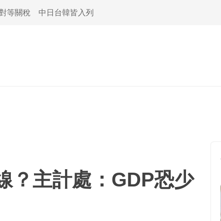
活對等關稅 中日台韓皆入列
線？主計處：GDP恐少