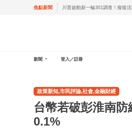
焦點新聞
川普啟動新一輪301調查！擬復
新聞
登入／註冊
政策新知,市民評論,社會,金融財經
台幣若破彭淮南防
0.1%