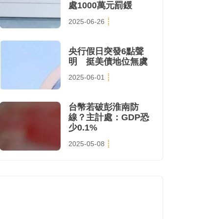
處1000萬元罰鍰
2025-06-26
央行假日突發6點聲
明 挺美債地位無虞
2025-06-01
台幣若破彭淮南防
線？主計處：GDP恐
少0.1%
2025-05-08