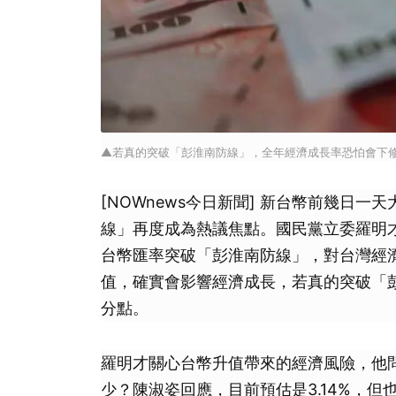
▲若真的突破「彭淮南防線」，全年經濟成長率恐怕會下修
[NOWnews今日新聞] 新台幣前幾日
線」再度成為熱議焦點。國民黨立委羅明
台幣匯率突破「彭淮南防線」，對台灣經
值，確實會影響經濟成長，若真的突破「彭
分點。
羅明才關心台幣升值帶來的經濟風險，他問
少？陳淑姿回應，目前預估是3.14%，