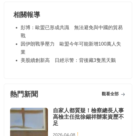
相關報導
彭博：歐盟已形成共識 無法避免與中國的貿易
戰
因伊朗戰爭壓力 歐盟今年可能新增100萬人失
業
美股續創新高 日經示警：背後藏3隻黑天鵝
熱門新聞
觀看全部
自家人都質疑！檢察總長人事
高檢主任批徐錫祥辦案資歷不
足
2026-04-08