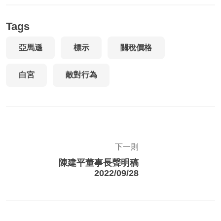
Tags
亞馬遜
標示
關稅價格
白宮
敵對行為
下一則
陳建平董事長聲明稿
2022/09/28