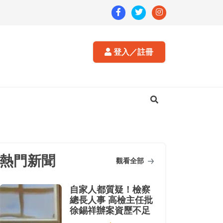
登入／註冊
熱門新聞
觀看全部
自家人都質疑！檢察
總長人事 高檢主任批
徐錫祥辦案資歷不足