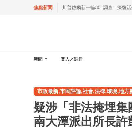
焦點新聞
川普啟動新一輪301調查！擬復
新聞
登入／註冊
市政最新,市民評論,社會,法律,環境,地方
疑涉「非法掩埋集
南大潭派出所長許