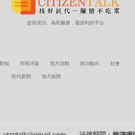
提供資訊、為民服務，最便利的平台
新知
市民評論
地方活動
政治動向
社會
經
民代新聞
地方新聞
tzntalk@gmail.com
法律顧問：
賴鴻鳴