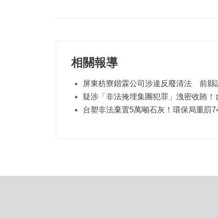
相關報導
屏東枋寮鍇霖公司涉違反廢清法 前縣
疑涉「非法掩埋集團犯罪」洩密收賄！
台塑非法棄置5萬噸石灰！環保局重罰7