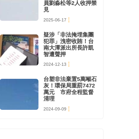
員劉淼松等2人收押禁
見
2025-06-17
疑涉「非法掩埋集團
犯罪」洩密收賄！台
南大潭派出所長許凱
智遭聲押
2024-12-13
台塑非法棄置5萬噸石
灰！環保局重罰7472
萬元 市府全程監督
清理
2024-09-09