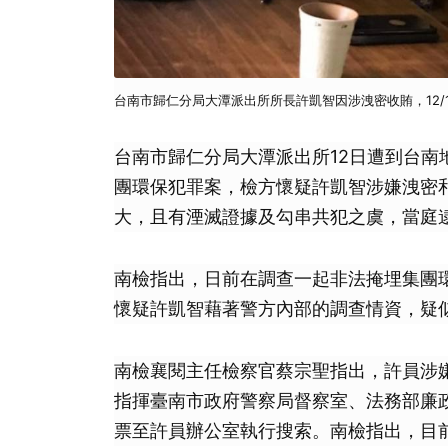
台南市歸仁分局大潭派出所所長許凱智因涉洩密收賄，12/
台南市歸仁分局大潭派出所12日遭到台
團環保犯罪案，檢方懷疑許凱智涉嫌洩密和
大，且有湮滅證據及勾串共犯之虞，當庭
南檢指出，日前在調查一起非法掩埋集團
懷疑許凱智藉著警方內部的調查情資，疑
南檢襄閱主任檢察官蔡宗聖指出，許員涉
指揮臺南市政府警察局督察室、法務部廉
票至許員辦公室執行搜索。南檢指出，目