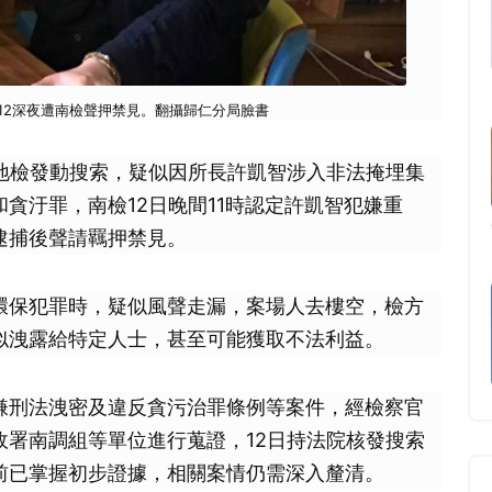
12深夜遭南檢聲押禁見。翻攝歸仁分局臉書
南地檢發動搜索，疑似因所長許凱智涉入非法掩埋集
貪汙罪，南檢12日晚間11時認定許凱智犯嫌重
逮捕後聲請羈押禁見。
環保犯罪時，疑似風聲走漏，案場人去樓空，檢方
似洩露給特定人士，甚至可能獲取不法利益。
嫌刑法洩密及違反貪污治罪條例等案件，經檢察官
政署南調組等單位進行蒐證，12日持法院核發搜索
前已掌握初步證據，相關案情仍需深入釐清。