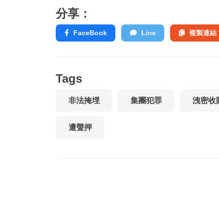
分享：
FaceBook
Line
複製連結
Tags
非法掩埋
集團犯罪
洩密收
遭聲押