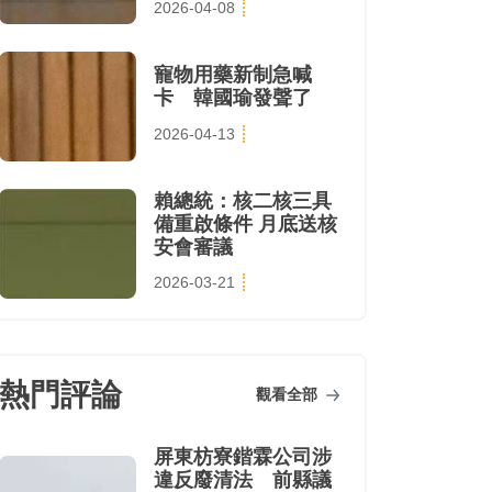
2026-04-08
寵物用藥新制急喊
卡 韓國瑜發聲了
2026-04-13
賴總統：核二核三具
備重啟條件 月底送核
安會審議
2026-03-21
熱門評論
觀看全部
屏東枋寮鍇霖公司涉
違反廢清法 前縣議