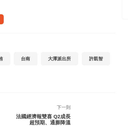
賄
台南
大潭派出所
許凱智
下一則
法國經濟報雙喜 Q2成長
超預期、通膨降溫