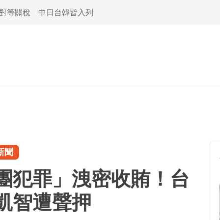
活對等關稅 中日台韓皆入列
新聞
團犯罪」洩密收賄！台
凱智遭聲押