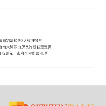
議員劉淼松等2人收押禁見
台南大潭派出所長許凱智遭聲押
472萬元 市府全程監督清理