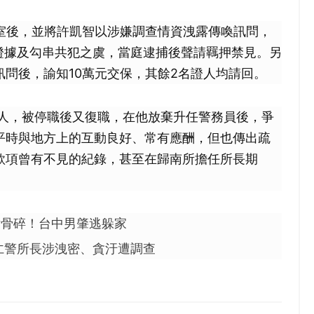
公室後，並將許凱智以涉嫌調查情資洩露傳喚訊問，
證據及勾串共犯之虞，當庭逮捕後聲請羈押禁見。另
問後，諭知10萬元交保，其餘2名證人均請回。
傷人，被停職後又復職，在他放棄升任警務員後，爭
平時與地方上的互動良好、常有應酬，但也傳出疏
款項曾有不見的紀錄，甚至在歸南所擔任所長期
女骨碎！台中男肇逃躲家
仁警所長涉洩密、貪汙遭調查