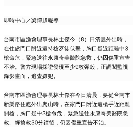
即時中心／梁博超報導
台南市區漁會理事長林士傑今（8）日清晨外出時，
在住處門口附近遭持槍歹徒伏擊，胸口疑近距離中3
槍命危，緊急送往永康奇美醫院急救，仍因傷重宣告
不治。警方現場採證發現至少9枚彈殼，正調閱監視
錄影畫面，追查嫌犯。
台南市區漁會理事長林士傑在今日清晨，要從台南市
新樂路住處外出爬山時，在家門口附近遭槍手近距離
開槍，胸口疑中3槍命危，緊急送往永康奇美醫院急
救。經搶救30分鐘後，仍因傷重宣告不治。