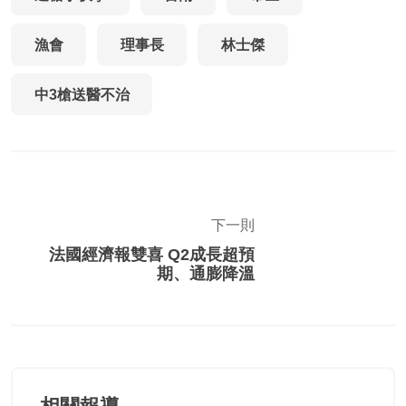
漁會
理事長
林士傑
中3槍送醫不治
下一則
法國經濟報雙喜 Q2成長超預
期、通膨降溫