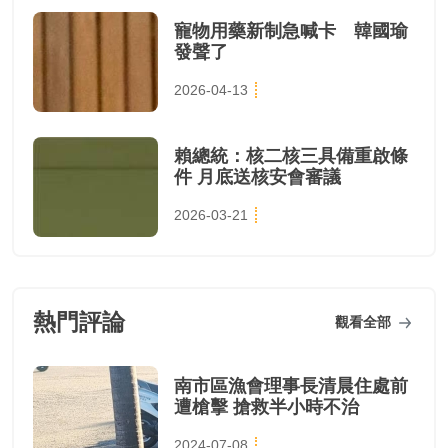
寵物用藥新制急喊卡 韓國瑜
發聲了
2026-04-13
賴總統：核二核三具備重啟條
件 月底送核安會審議
2026-03-21
熱門評論
觀看全部
南市區漁會理事長清晨住處前
遭槍擊 搶救半小時不治
2024-07-08