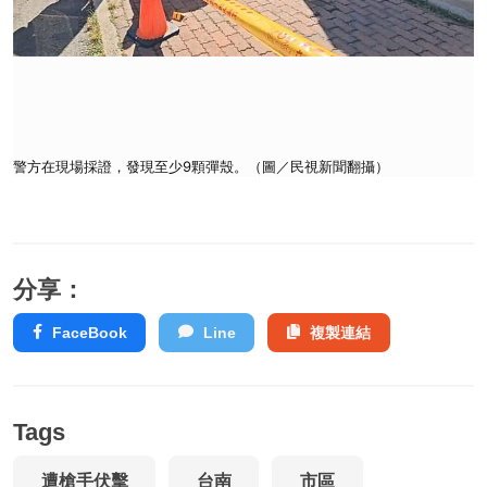
警方在現場採證，發現至少9顆彈殼。（圖／民視新聞翻攝）
分享：
FaceBook
Line
複製連結
Tags
遭槍手伏擊
台南
市區