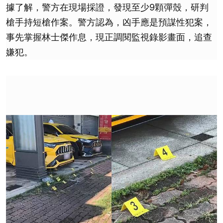
據了解，警方在現場採證，發現至少9顆彈殼，研判
槍手持短槍作案。警方認為，凶手應是預謀性犯案，
事先掌握林士傑作息，現正調閱監視錄影畫面，追查
嫌犯。