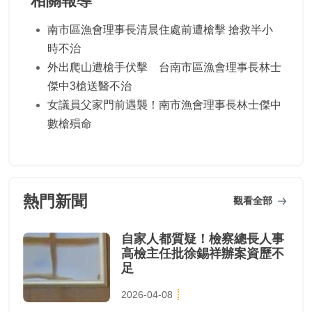
相關報導
南市區漁會理事長清晨住處前遭槍擊 搶救半小
時不治
外出爬山遭槍手伏擊 台南市區漁會理事長林士
傑中3槍送醫不治
女議員父家門前遇襲！南市漁會理事長林士傑中
數槍殞命
熱門新聞
觀看全部
自家人都質疑！檢察總長人事
高檢主任批徐錫祥辦案資歷不
足
2026-04-08