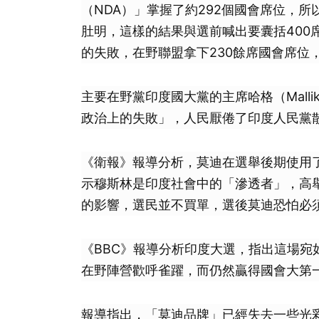
（NDA）」掌握了約292個國會席位，
肚明，這樣的結果與選前喊出要囊括400
的失敗，在野聯盟拿下230餘席國會席位
主要在野黨印度國大黨的主席哈格（Mallik
政治上的失敗」，人民厭倦了印度人民黨
《衛報》報導分析，莫迪在選舉後期使用
示穆斯林是印度社會中的「滲透者」，高
的影響，選民並不買單，選後莫迪恐怕必
《BBC》報導分析印度大選，指出這場
在野陣營歡呼雀躍，而仍然贏得國會大第
報導指出，「莫迪品牌」已經失去一些光