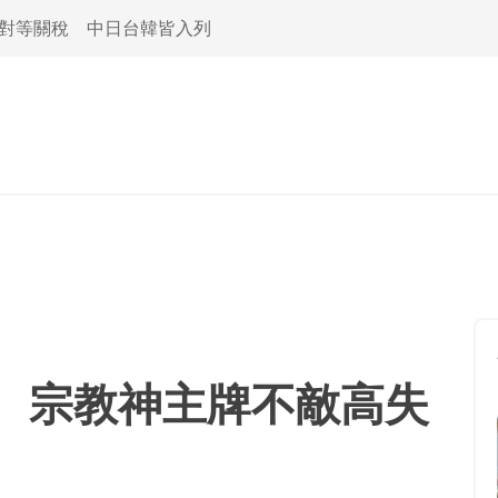
活對等關稅 中日台韓皆入列
 宗教神主牌不敵高失