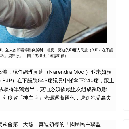
Modi）並未如願獲得壓倒勝利，相反，莫迪的印度人民黨（BJP）在下議
個席次。資料照。（圖／美聯社／達志影像）
爐，現任總理莫迪（Narendra Modi）並未如願
JP）在下議院543席議員中僅拿下240席，跟上
無法取得單獨過半，莫迪必須依賴盟友組成執政聯
打印度教「神主牌」光環逐漸褪色，遭到飽受高失
度國會第一大黨，莫迪領導的「國民民主聯盟