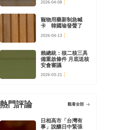
2026-04-08
寵物用藥新制急喊
卡 韓國瑜發聲了
2026-04-13
賴總統：核二核三具
備重啟條件 月底送核
安會審議
2026-03-21
熱門評論
觀看全部
日相高市「台灣有
事」說釀日中緊張