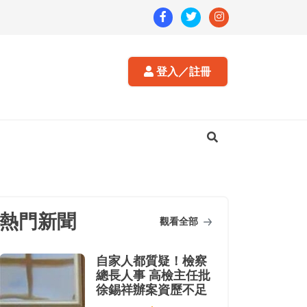
登入／註冊
熱門新聞
觀看全部
自家人都質疑！檢察
總長人事 高檢主任批
徐錫祥辦案資歷不足