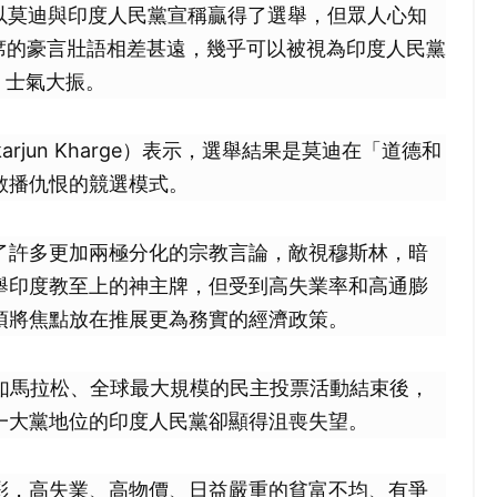
所以莫迪與印度人民黨宣稱贏得了選舉，但眾人心知
席的豪言壯語相差甚遠，幾乎可以被視為印度人民黨
，士氣大振。
arjun Kharge）表示，選舉結果是莫迪在「道德和
散播仇恨的競選模式。
了許多更加兩極分化的宗教言論，敵視穆斯林，暗
舉印度教至上的神主牌，但受到高失業率和高通膨
須將焦點放在推展更為務實的經濟政策。
宛如馬拉松、全球最大規模的民主投票活動結束後，
一大黨地位的印度人民黨卻顯得沮喪失望。
彩，高失業、高物價、日益嚴重的貧富不均、有爭