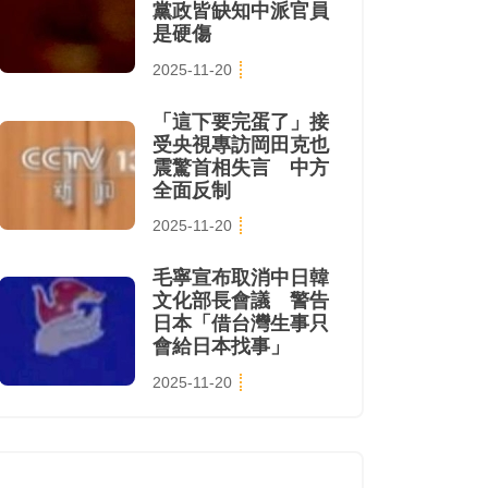
黨政皆缺知中派官員
是硬傷
2025-11-20
「這下要完蛋了」接
受央視專訪岡田克也
震驚首相失言 中方
全面反制
2025-11-20
毛寧宣布取消中日韓
文化部長會議 警告
日本「借台灣生事只
會給日本找事」
2025-11-20