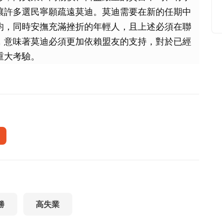
讓許多選民寧願疏遠莫迪。莫迪需要在新的任期中
均，同時安撫充滿挫折的年輕人，且上述必須在聯
，意味著莫迪必須更加依賴盟友的支持，對於已經
重大考驗。
勝
高失業