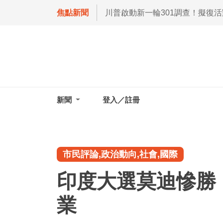
焦點新聞
川普啟動新一輪301調查！擬復
新聞
登入／註冊
市民評論,政治動向,社會,國際
印度大選莫迪慘勝
業