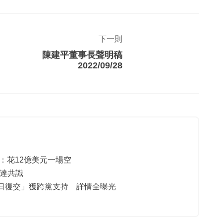
下一則
陳建平董事長聲明稿
2022/09/28
：花12億美元一場空
友達共識
日復交」獲跨黨支持 詳情全曝光