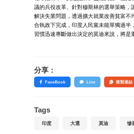
議的兵役改革、針對穆斯林的選舉策略，
解決失業問題，透過擴大就業改善貧富不
合執政下完成，印度人民黨未能單獨過半
習慣迅速專斷做出決定的莫迪來說，將是
分享：
FaceBook
Line
複製連結
Tags
印度
大選
莫迪
慘