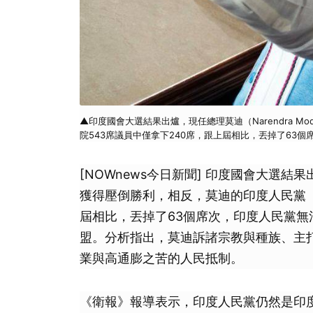
▲印度國會大選結果出爐，現任總理莫迪（Narendra 
院543席議員中僅拿下240席，跟上屆相比，丟掉了63
[NOWnews今日新聞] 印度國會大選結果出
獲得壓倒勝利，相反，莫迪的印度人民黨（B
屆相比，丟掉了63個席次，印度人民黨
盟。分析指出，莫迪訴諸宗教與種族、主
業與高通膨之苦的人民抵制。
《衛報》報導表示，印度人民黨仍然是印