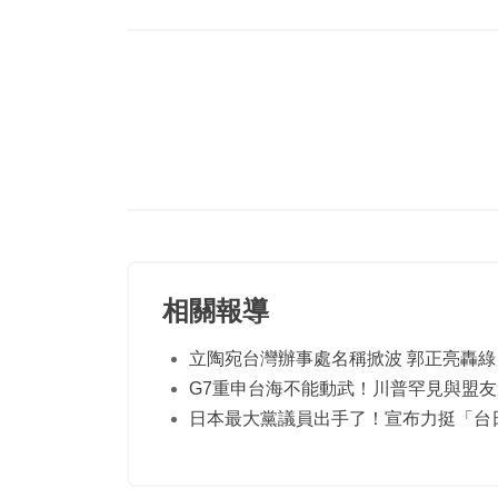
相關報導
立陶宛台灣辦事處名稱掀波 郭正亮轟綠
G7重申台海不能動武！川普罕見與盟
日本最大黨議員出手了！宣布力挺「台