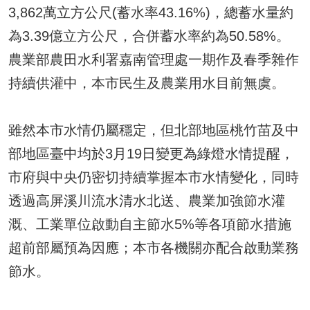
3,862萬立方公尺(蓄水率43.16%)，總蓄水量約
為3.39億立方公尺，合併蓄水率約為50.58%。
農業部農田水利署嘉南管理處一期作及春季雜作
持續供灌中，本市民生及農業用水目前無虞。
雖然本市水情仍屬穩定，但北部地區桃竹苗及中
部地區臺中均於3月19日變更為綠燈水情提醒，
市府與中央仍密切持續掌握本市水情變化，同時
透過高屏溪川流水清水北送、農業加強節水灌
溉、工業單位啟動自主節水5%等各項節水措施
超前部屬預為因應；本市各機關亦配合啟動業務
節水。