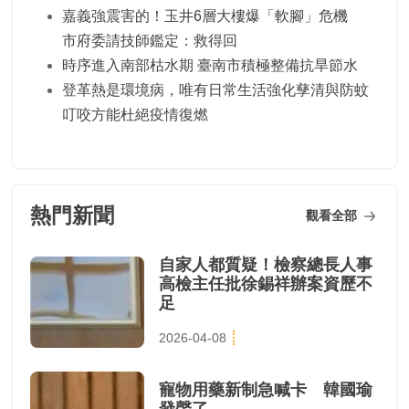
嘉義強震害的！玉井6層大樓爆「軟腳」危機
市府委請技師鑑定：救得回
時序進入南部枯水期 臺南市積極整備抗旱節水
登革熱是環境病，唯有日常生活強化孳清與防蚊
叮咬方能杜絕疫情復燃
熱門新聞
觀看全部
自家人都質疑！檢察總長人事
高檢主任批徐錫祥辦案資歷不
足
2026-04-08
寵物用藥新制急喊卡 韓國瑜
發聲了