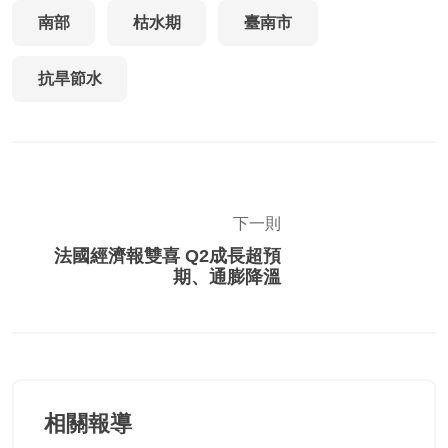
南部
枯水期
臺南市
抗旱節水
下一則
法國經濟報雙喜 Q2成長超預
期、通膨降溫
相關報導