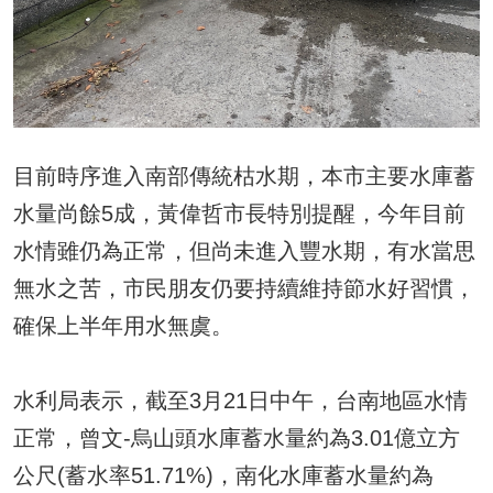
目前時序進入南部傳統枯水期，本市主要水庫蓄
水量尚餘5成，黃偉哲市長特別提醒，今年目前
水情雖仍為正常，但尚未進入豐水期，有水當思
無水之苦，市民朋友仍要持續維持節水好習慣，
確保上半年用水無虞。
水利局表示，截至3月21日中午，台南地區水情
正常，曾文-烏山頭水庫蓄水量約為3.01億立方
公尺(蓄水率51.71%)，南化水庫蓄水量約為