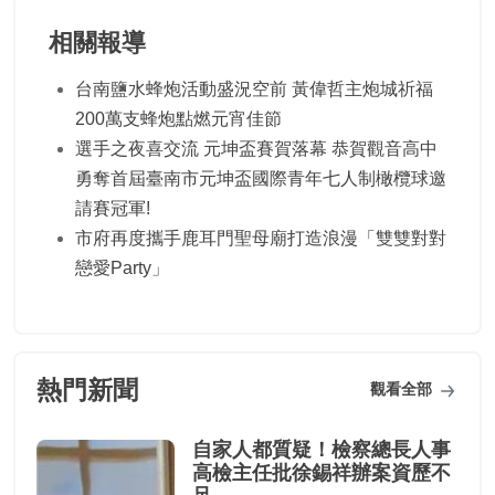
相關報導
台南鹽水蜂炮活動盛況空前 黃偉哲主炮城祈福
200萬支蜂炮點燃元宵佳節
選手之夜喜交流 元坤盃賽賀落幕 恭賀觀音高中
勇奪首屆臺南市元坤盃國際青年七人制橄欖球邀
請賽冠軍!
市府再度攜手鹿耳門聖母廟打造浪漫「雙雙對對
戀愛Party」
熱門新聞
觀看全部
自家人都質疑！檢察總長人事
高檢主任批徐錫祥辦案資歷不