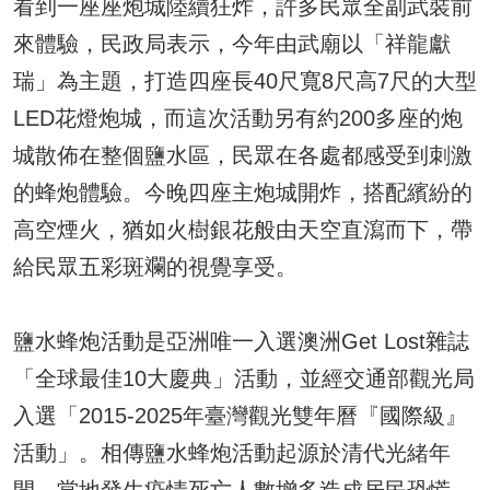
看到一座座炮城陸續狂炸，許多民眾全副武裝前
來體驗，民政局表示，今年由武廟以「祥龍獻
瑞」為主題，打造四座長40尺寬8尺高7尺的大型
LED花燈炮城，而這次活動另有約200多座的炮
城散佈在整個鹽水區，民眾在各處都感受到刺激
的蜂炮體驗。今晚四座主炮城開炸，搭配繽紛的
高空煙火，猶如火樹銀花般由天空直瀉而下，帶
給民眾五彩斑斕的視覺享受。
鹽水蜂炮活動是亞洲唯一入選澳洲Get Lost雜誌
「全球最佳10大慶典」活動，並經交通部觀光局
入選「2015-2025年臺灣觀光雙年曆『國際級』
活動」。相傳鹽水蜂炮活動起源於清代光緒年