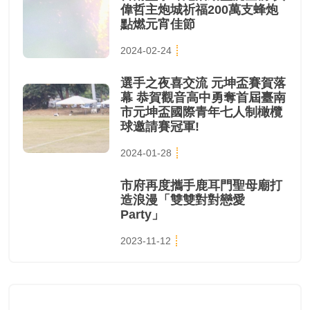
偉哲主炮城祈福200萬支蜂炮
點燃元宵佳節
2024-02-24
選手之夜喜交流 元坤盃賽賀落
幕 恭賀觀音高中勇奪首屆臺南
市元坤盃國際青年七人制橄欖
球邀請賽冠軍!
2024-01-28
市府再度攜手鹿耳門聖母廟打
造浪漫「雙雙對對戀愛
Party」
2023-11-12