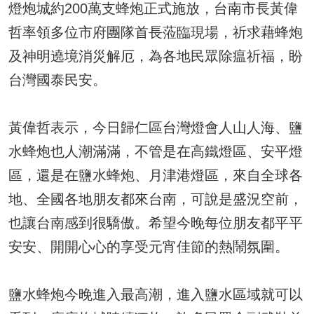
燈炮城約200萬支蜂炮正式施放，台南市長黃偉
哲率領多位市府團隊首長蒞臨現場，祈求藉蜂炮
及神明遶境消災解厄，為各地民眾除瘟祈福，盼
台灣國泰民安。
黃偉哲表示，今日歸仁區台灣燈會人山人海、鹽
水蜂炮也人潮滿滿，不管是在高鐵燈區、安平燈
區，還是在鹽水蜂炮、月津港燈區，來自全球各
地、全國各地朋友都來台南，可說是盛況空前，
也讓台南感到很驕傲。希望今晚每位朋友都平平
安安、開開心心的享受元宵佳節的熱鬧氛圍。
鹽水蜂炮今晚進入最高潮，進入鹽水區域就可以