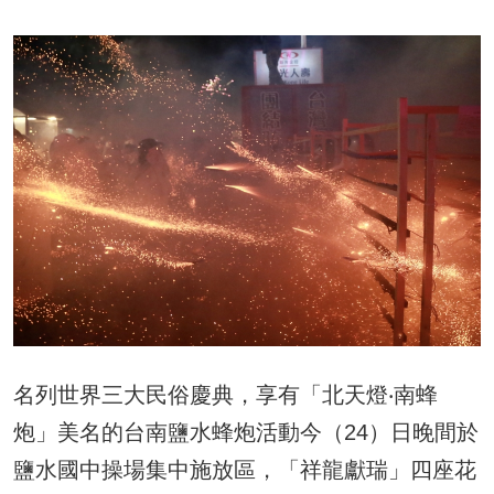
名列世界三大民俗慶典，享有「北天燈‧南蜂
炮」美名的台南鹽水蜂炮活動今（24）日晚間於
鹽水國中操場集中施放區，「祥龍獻瑞」四座花