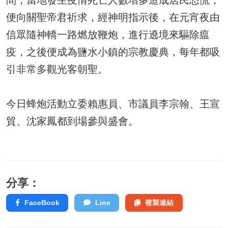
間，當地發生疫情死亡人數增多造成居民恐慌，
便向關聖帝君祈求，經神明指示後，在元宵夜由
信眾隨神轎一路燃放鞭炮，進行遶境來驅除瘟
疫，之後便成為鹽水小鎮的宗教慶典，每年都吸
引非常多觀光客朝聖。
今日蜂炮活動立委賴惠員、市議員李宗翰、王宣
貿、沈家鳳都到場參與盛會。
分享：
FaceBook
Line
複製連結