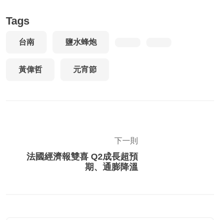
Tags
台南
鹽水蜂炮
黃偉哲
元宵節
下一則
法國經濟報雙喜 Q2成長超預
期、通膨降溫