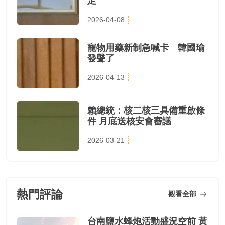
足
2026-04-08
寵物用藥新制急喊卡 韓國瑜
發聲了
2026-04-13
賴總統：核二核三具備重啟條
件 月底送核安會審議
2026-03-21
熱門評論
觀看全部
台南鹽水蜂炮活動盛況空前 黃