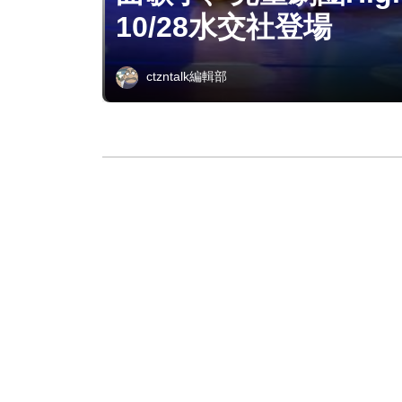
10/28水交社登場
ctzntalk編輯部