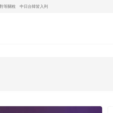
活對等關稅 中日台韓皆入列