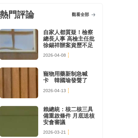
熱門評論
觀看全部
自家人都質疑！檢察
總長人事 高檢主任批
徐錫祥辦案資歷不足
2026-04-08
寵物用藥新制急喊
卡 韓國瑜發聲了
2026-04-13
賴總統：核二核三具
備重啟條件 月底送核
安會審議
2026-03-21