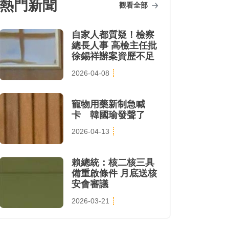
熱門新聞
觀看全部
自家人都質疑！檢察
總長人事 高檢主任批
徐錫祥辦案資歷不足
2026-04-08
寵物用藥新制急喊
卡 韓國瑜發聲了
2026-04-13
賴總統：核二核三具
備重啟條件 月底送核
安會審議
2026-03-21