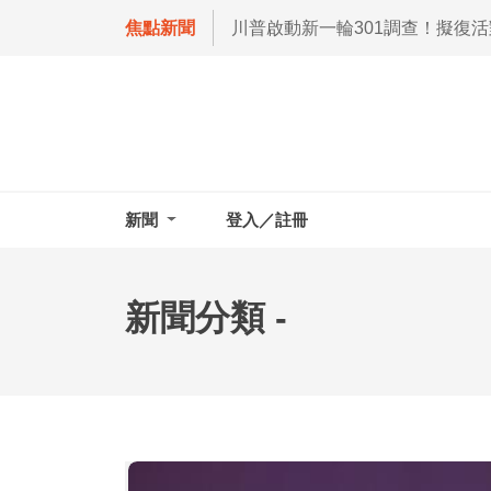
焦點新聞
川普啟動新一輪301調查！擬復
新聞
登入／註冊
新聞分類 -