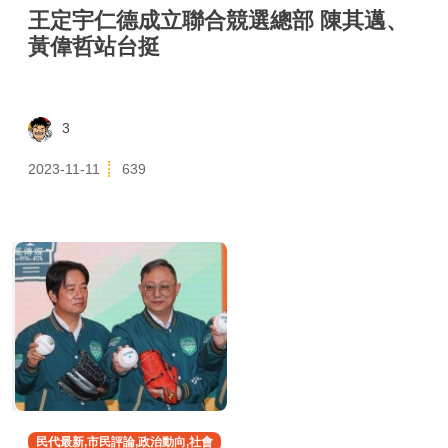
王定宇仁德成立聯合競選總部 陳其邁、
黃偉哲站台挺
3
2023-11-11
639
民代最新,市民評論,政治動向,社會