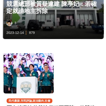
競選總部被質疑違建 陳亭妃：若確
定就請地主拆除
3
2023-12-14
879
民代最新,市民評論,政治動向,社會