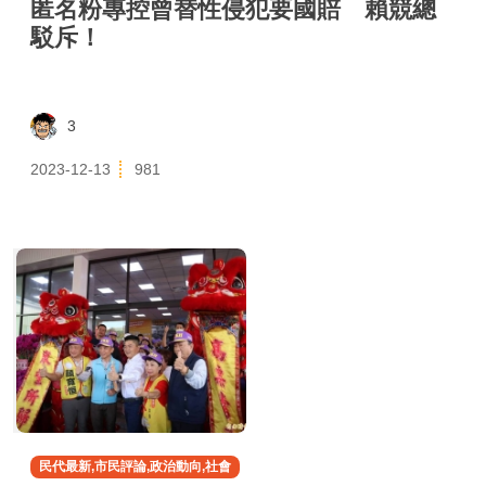
匿名粉專控曾替性侵犯要國賠 賴競總
駁斥！
3
2023-12-13
981
民代最新,市民評論,政治動向,社會