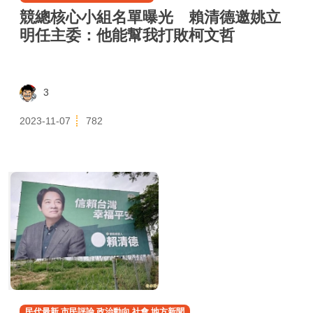
競總核心小組名單曝光 賴清德邀姚立
明任主委：他能幫我打敗柯文哲
3
2023-11-07
782
民代最新,市民評論,政治動向,社會,地方新聞