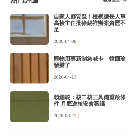
熱門評論
自家人都質疑！檢察總長人事
高檢主任批徐錫祥辦案資歷不
足
2026-04-08
寵物用藥新制急喊卡 韓國瑜
發聲了
2026-04-13
賴總統：核二核三具備重啟條
件 月底送核安會審議
2026-03-21