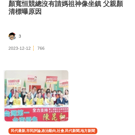
顏寬恒競總沒有請媽祖神像坐鎮 父親顏
清標曝原因
3
2023-12-12
766
民代最新,市民評論,政治動向,社會,民代新聞,地方新聞