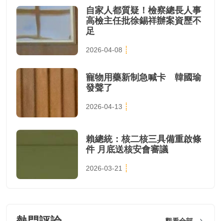
自家人都質疑！檢察總長人事
高檢主任批徐錫祥辦案資歷不
足
2026-04-08
寵物用藥新制急喊卡 韓國瑜
發聲了
2026-04-13
賴總統：核二核三具備重啟條
件 月底送核安會審議
2026-03-21
觀看全部