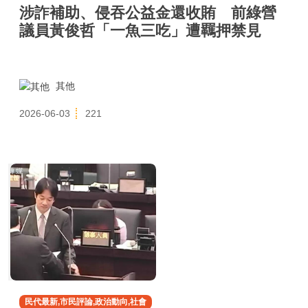
涉詐補助、侵吞公益金還收賄 前綠營
議員黃俊哲「一魚三吃」遭羈押禁見
其他
2026-06-03
221
民代最新,市民評論,政治動向,社會