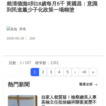
賴清德拋0到18歲每月5千 黃國昌：意識
到民進黨少子化政策一塌糊塗
其他
2026-05-20
164
頁數：1 / 107 總筆數：
1281
1
2
3
4
5
›
+6
»
熱門新聞
觀看全部
自家人都質疑！檢察總長人事
高檢主任批徐錫祥辦案資歷不