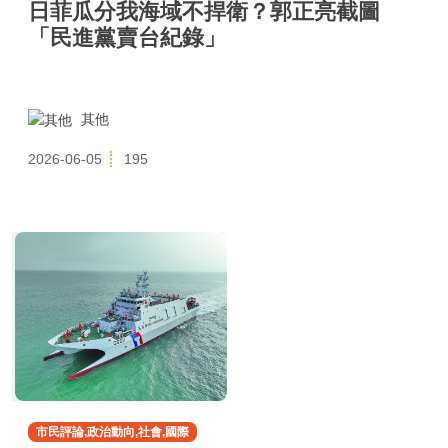
日菲瓜分我海域不捍衛？郭正亮截圖
「民進黨賣台紀錄」
其他
2026-06-05
195
市民評論,政治動向,社會,國際