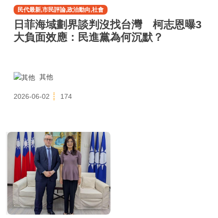
民代最新,市民評論,政治動向,社會
日菲海域劃界談判沒找台灣 柯志恩曝3
大負面效應：民進黨為何沉默？
其他
2026-06-02
174