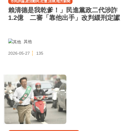
市民評論,政治動向,社會,法律,地方新聞
賴清德是我乾爹！」民進黨政二代涉詐
1.2億 二審「靠他出手」改判緩刑定讞
其他
2026-05-27
135