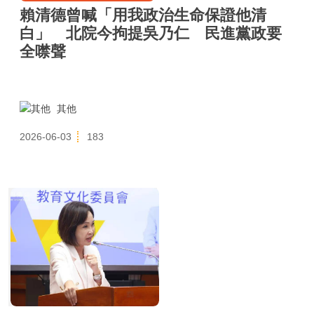
賴清德曾喊「用我政治生命保證他清
白」 北院今拘提吳乃仁 民進黨政要
全噤聲
其他
2026-06-03
183