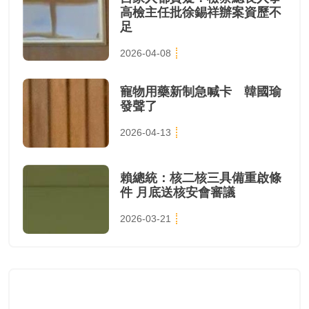
高檢主任批徐錫祥辦案資歷不
足
2026-04-08
寵物用藥新制急喊卡 韓國瑜
發聲了
2026-04-13
賴總統：核二核三具備重啟條
件 月底送核安會審議
2026-03-21