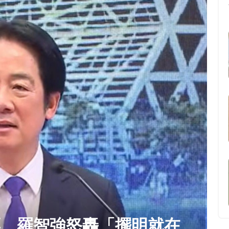
票 羅智強怒轟「擺明就在