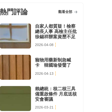
熱門評論
觀看全部
自家人都質疑！檢察
總長人事 高檢主任批
徐錫祥辦案資歷不足
2026-04-08
寵物用藥新制急喊
卡 韓國瑜發聲了
2026-04-13
賴總統：核二核三具
備重啟條件 月底送核
安會審議
2026-03-21