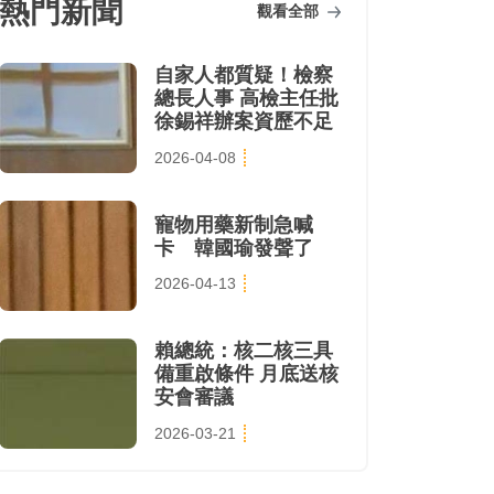
熱門新聞
觀看全部
自家人都質疑！檢察
總長人事 高檢主任批
徐錫祥辦案資歷不足
2026-04-08
寵物用藥新制急喊
卡 韓國瑜發聲了
2026-04-13
賴總統：核二核三具
備重啟條件 月底送核
安會審議
2026-03-21