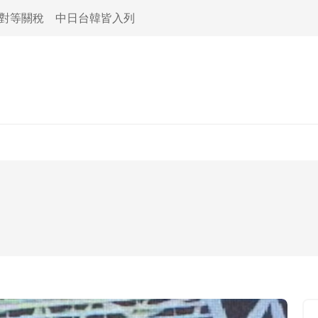
活對等關稅 中日台韓皆入列