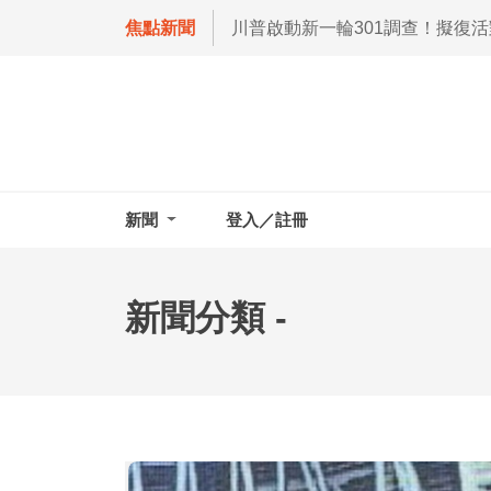
焦點新聞
川普啟動新一輪301調查！擬復
新聞
登入／註冊
新聞分類 -