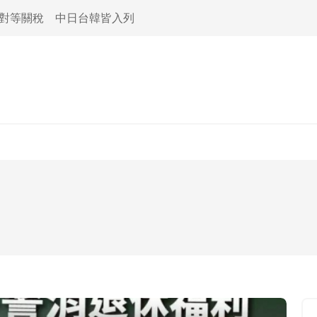
活對等關稅 中日台韓皆入列