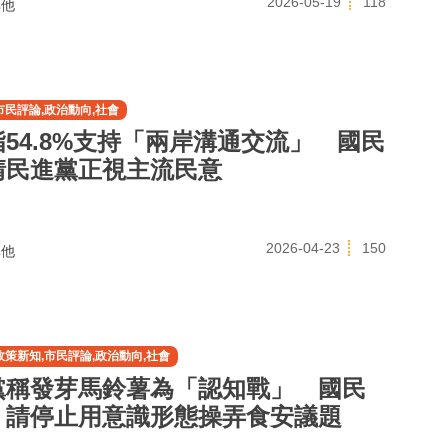
2026-05-19
118
他
市民評論,政治動向,社會
54.8%支持「兩岸溝通交流」 國民
請民進黨正視主流民意
2026-04-23
150
他
政策新知,市民評論,政治動向,社會
黨稱發芽馬鈴薯為「認知戰」 國民
：請停止用意識形態操弄食安議題