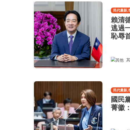
民代最新,
賴清
逃過
恥辱
其
民代最新,
國民
菁徽