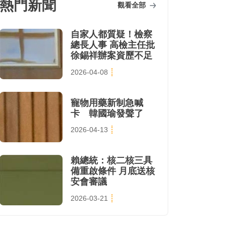
熱門新聞
觀看全部
自家人都質疑！檢察
總長人事 高檢主任批
徐錫祥辦案資歷不足
2026-04-08
寵物用藥新制急喊
卡 韓國瑜發聲了
2026-04-13
賴總統：核二核三具
備重啟條件 月底送核
安會審議
2026-03-21