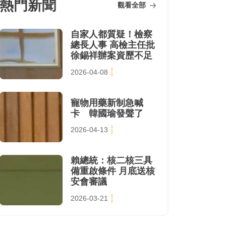
熱門新聞
觀看全部
自家人都質疑！檢察
總長人事 高檢主任批
徐錫祥辦案資歷不足
2026-04-08
寵物用藥新制急喊
卡 韓國瑜發聲了
2026-04-13
賴總統：核二核三具
備重啟條件 月底送核
安會審議
2026-03-21