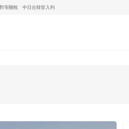
活對等關稅 中日台韓皆入列