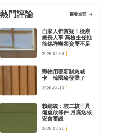
熱門評論
觀看全部
自家人都質疑！檢察
總長人事 高檢主任批
徐錫祥辦案資歷不足
2026-04-08
寵物用藥新制急喊
卡 韓國瑜發聲了
2026-04-13
賴總統：核二核三具
備重啟條件 月底送核
安會審議
2026-03-21