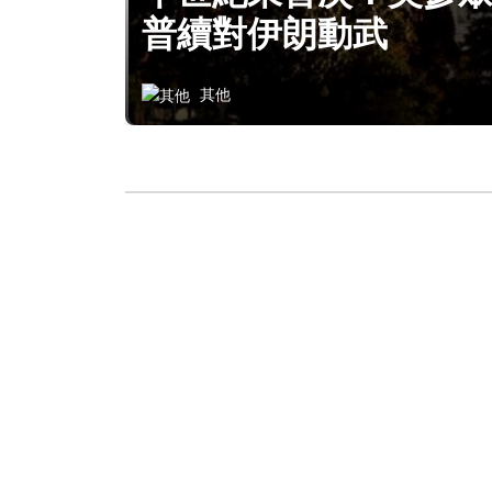
普續對伊朗動武
其他