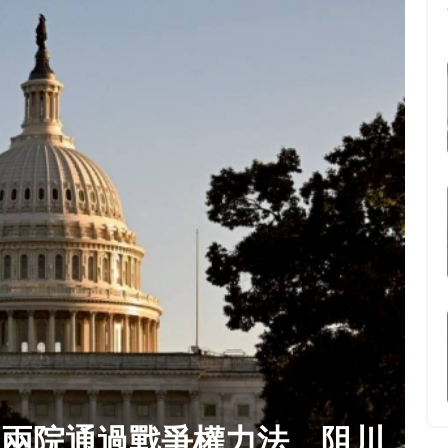
眾兩院通過戰爭權力法 阻川