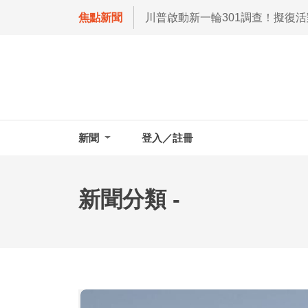
焦點新聞
川普啟動新一輪301調查！擬復
新聞
登入／註冊
新聞分類 -