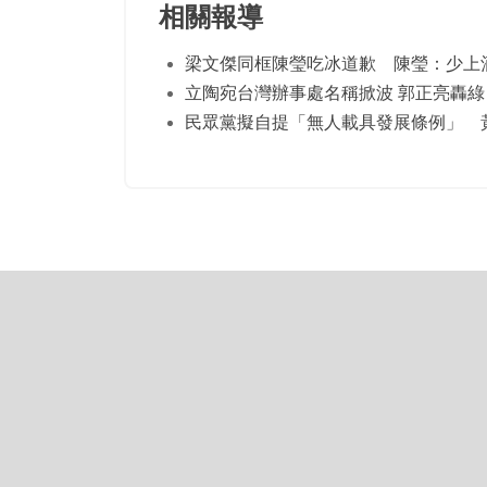
相關報導
梁文傑同框陳瑩吃冰道歉 陳瑩：少上
立陶宛台灣辦事處名稱掀波 郭正亮轟綠
民眾黨擬自提「無人載具發展條例」 