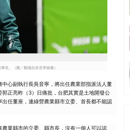
董事長。（圖／翻攝自吳音寧臉書）
合服務中心副執行長吳音寧，將出任農業部指派法人董
委郭正亮昨（3）日痛批，台肥其實是土地開發公
寧出任董座，連綠營農業縣市立委、首長都不能認
黨農業縣市的立委、縣市長，沒有一個人可以認