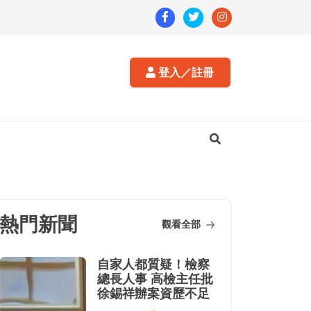
登入／註冊
熱門新聞
觀看全部
自家人都質疑！檢察
總長人事 高檢主任批
徐錫祥辦案資歷不足