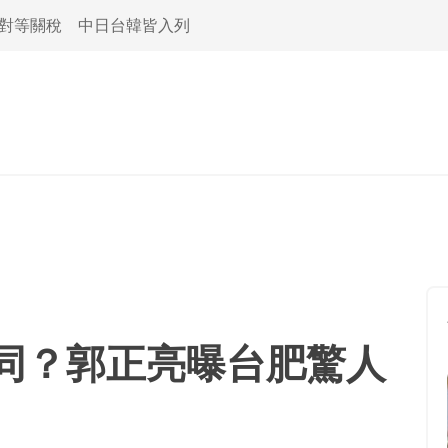
活對等關稅 中日台韓皆入列
同？郭正亮曝台肥驚人