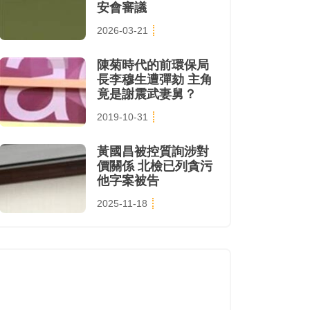
安會審議
2026-03-21
陳菊時代的前環保局
長李穆生遭彈劾 主角
竟是謝震武妻舅？
2019-10-31
黃國昌被控質詢涉對
價關係 北檢已列貪污
他字案被告
2025-11-18