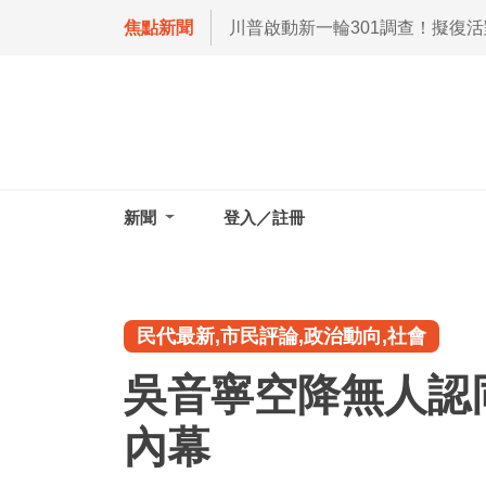
焦點新聞
川普啟動新一輪301調查！擬復
新聞
登入／註冊
民代最新,市民評論,政治動向,社會
吳音寧空降無人認
內幕