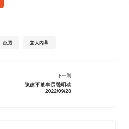
台肥
驚人內幕
下一則
陳建平董事長聲明稿
2022/09/28