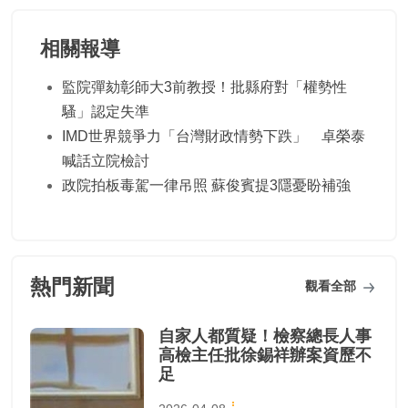
相關報導
監院彈劾彰師大3前教授！批縣府對「權勢性
騷」認定失準
IMD世界競爭力「台灣財政情勢下跌」 卓榮泰
喊話立院檢討
政院拍板毒駕一律吊照 蘇俊賓提3隱憂盼補強
熱門新聞
觀看全部
自家人都質疑！檢察總長人事
高檢主任批徐錫祥辦案資歷不
足