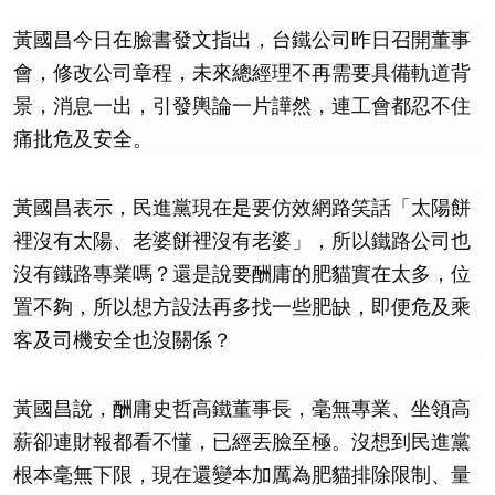
黃國昌今日在臉書發文指出，台鐵公司昨日召開董事
會，修改公司章程，未來總經理不再需要具備軌道背
景，消息一出，引發輿論一片譁然，連工會都忍不住
痛批危及安全。
黃國昌表示，民進黨現在是要仿效網路笑話「太陽餅
裡沒有太陽、老婆餅裡沒有老婆」，所以鐵路公司也
沒有鐵路專業嗎？還是說要酬庸的肥貓實在太多，位
置不夠，所以想方設法再多找一些肥缺，即便危及乘
客及司機安全也沒關係？
黃國昌說，酬庸史哲高鐵董事長，毫無專業、坐領高
薪卻連財報都看不懂，已經丟臉至極。沒想到民進黨
根本毫無下限，現在還變本加厲為肥貓排除限制、量