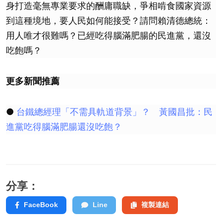
身打造毫無專業要求的酬庸職缺，爭相啃食國家資源
到這種境地，要人民如何能接受？請問賴清德總統：
用人唯才很難嗎？已經吃得腦滿肥腸的民進黨，還沒
吃飽嗎？
更多新聞推薦
●
台鐵總經理「不需具軌道背景」？ 黃國昌批：民
進黨吃得腦滿肥腸還沒吃飽？
分享：
FaceBook
Line
複製連結