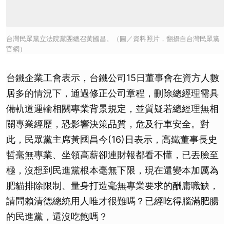
台灣民眾黨立法院黨團總召黃國昌。（圖／資料照片，翻攝自台灣民眾黨
官網）
台鐵企業工會表示，台鐵公司15日董事會在資方人數
居多的情況下，通過修正公司章程，刪除總經理需具
備軌道運輸相關專業背景規定，並質疑若總經理無相
關專業經歷，恐影響決策品質，危及行車安全。對
此，民眾黨主席黃國昌今(16)日表示，高鐵董事長史
哲毫無專業、坐領高薪卻連財報都看不懂，已丟臉至
極，沒想到民進黨根本毫無下限，現在還變本加厲為
肥貓排除限制、量身打造毫無專業要求的酬庸職缺，
請問賴清德總統用人唯才很難嗎？已經吃得腦滿肥腸
的民進黨，還沒吃飽嗎？