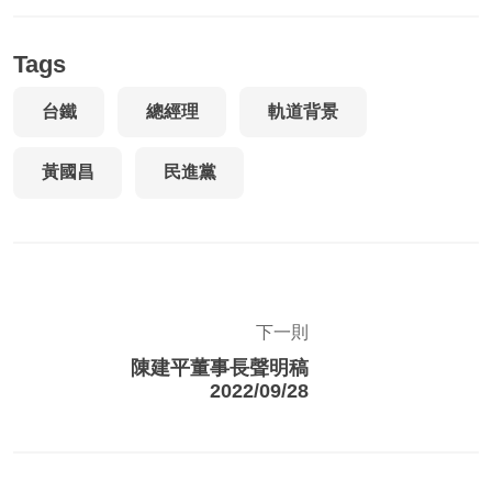
Tags
台鐵
總經理
軌道背景
黃國昌
民進黨
下一則
陳建平董事長聲明稿
2022/09/28