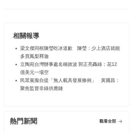
相關報導
梁文傑同框陳瑩吃冰道歉 陳瑩：少上酒店就能
多買鳳梨釋迦
立陶宛台灣辦事處名稱掀波 郭正亮轟綠：花12
億美元一場空
民眾黨擬自提「無人載具發展條例」 黃國昌：
聚焦監督非綠供應鏈
熱門新聞
觀看全部