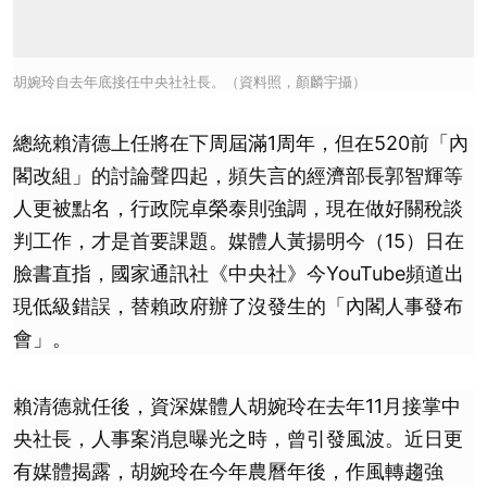
胡婉玲自去年底接任中央社社長。（資料照，顏麟宇攝）
總統賴清德上任將在下周屆滿1周年，但在520前「內
閣改組」的討論聲四起，頻失言的經濟部長郭智輝等
人更被點名，行政院卓榮泰則強調，現在做好關稅談
判工作，才是首要課題。媒體人黃揚明今（15）日在
臉書直指，國家通訊社《中央社》今YouTube頻道出
現低級錯誤，替賴政府辦了沒發生的「內閣人事發布
會」。
賴清德就任後，資深媒體人胡婉玲在去年11月接掌中
央社長，人事案消息曝光之時，曾引發風波。近日更
有媒體揭露，胡婉玲在今年農曆年後，作風轉趨強