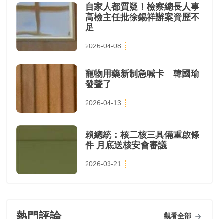
自家人都質疑！檢察總長人事
高檢主任批徐錫祥辦案資歷不
足
2026-04-08
寵物用藥新制急喊卡 韓國瑜
發聲了
2026-04-13
賴總統：核二核三具備重啟條
件 月底送核安會審議
2026-03-21
熱門評論
觀看全部