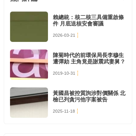
賴總統：核二核三具備重啟條
件 月底送核安會審議
2026-03-21
陳菊時代的前環保局長李穆生
遭彈劾 主角竟是謝震武妻舅？
2019-10-31
黃國昌被控質詢涉對價關係 北
檢已列貪污他字案被告
2025-11-18