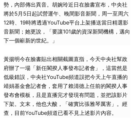
勢，內部傳出異音。胡婉玲近日在臉書宣布，中央社
將於5月5日起試營運午、晚間影音新聞，周一至周六
12時、19時將透過YouTube平台上架播送當日精選影
音新聞；她更說，「要讓101歲的資深新聞機構，邁向
下一個嶄新的世紀。」
黃揚明今在臉書貼出相關截圖直指，今天中央社幫政
府辦了一場「新任閣揆人事發布記者會」，這當然是
低級錯誤，中央社YouTube頻道誤把今天上午直播的
靖娟基金會記者會，套用了賴清德上任前的閣揆人事
發布會模板，且是直播完才發現有問題，並把該影片
下架。文末，他也大酸，「確實比張雅琴厲害」。經
查，目前YouTube頻道已看不見上述影片內容。