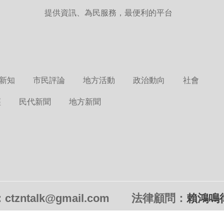
提供資訊、為民服務，最便利的平台
新知
市民評論
地方活動
政治動向
社會
經
民代新聞
地方新聞
tzntalk@gmail.com
法律顧問：
賴鴻鳴
© 2022 CTZNTALK - 未經授權．不得轉載