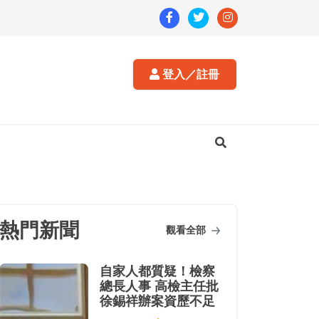
登入／註冊
熱門新聞
觀看全部
自家人都質疑！檢察
總長人事 高檢主任批
徐錫祥辦案資歷不足