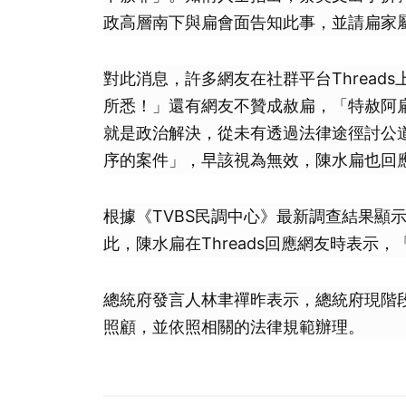
政高層南下與扁會面告知此事，並請扁家
對此消息，許多網友在社群平台Threa
所悉！」還有網友不贊成赦扁，「特赦阿
就是政治解決，從未有透過法律途徑討公
序的案件」，早該視為無效，陳水扁也回
根據《TVBS民調中心》最新調查結果顯
此，陳水扁在Threads回應網友時表示
總統府發言人林聿禪昨表示，總統府現階
照顧，並依照相關的法律規範辦理。