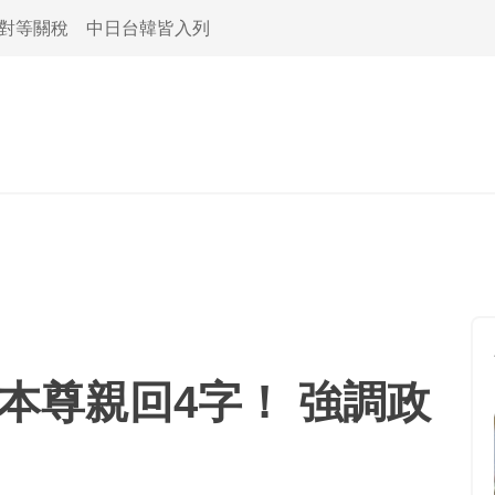
活對等關稅 中日台韓皆入列
本尊親回4字！ 強調政