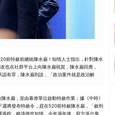
20前特赦前總統陳水扁！知情人士指出，針對陳水
網友也在社群平台上向陳水扁祝賀，陳水扁回應，
承認有罪，陳水扁則說，「政治案件就是政治解
赦陳水扁，並由幕僚單位啟動特赦作業；據《中時》
下週將發布特赦令，趕在520前特赦陳水扁，「赦刑
彈過程，賴清德也知情，今年過年後，府方派出黨