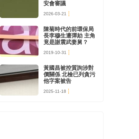
安會審議
2026-03-21
陳菊時代的前環保局
長李穆生遭彈劾 主角
竟是謝震武妻舅？
2019-10-31
黃國昌被控質詢涉對
價關係 北檢已列貪污
他字案被告
2025-11-18