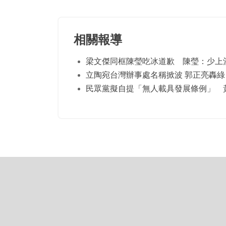
相關報導
梁文傑同框陳瑩吃冰道歉 陳瑩：少上
立陶宛台灣辦事處名稱掀波 郭正亮轟綠
民眾黨擬自提「無人載具發展條例」 