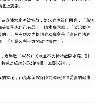
屬北上懇談。
ds上恭喜陳水扁將被特赦，陳水扁也親自回應：「毫無
扁等於承認自己有罪」，陳水扁回應，「政治案件
道的」。另有網友力挺阿扁稱扁案是「違反司法程
應，「那是反對一方的政治操作！」
示，近半數（48%）民眾並不支持特赦陳水扁。對
，「特赦是總統的政治特權，無關民調」。
段的立場，仍是希望確保陳前總統獲得妥善的健康