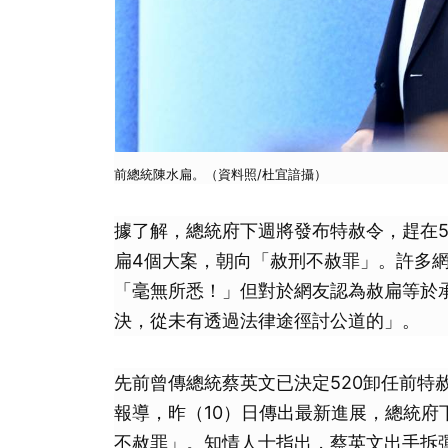
前總統陳水扁。（資料照/杜宜諳攝）
據了解，總統府下週將發布特赦令，趕在5
扁4個大案，朝向「赦刑不赦罪」。許多
「毫無所悉！」但對於網友認為赦扁等於
決，從未有透過法律途徑討公道的」。
先前曾傳總統蔡英文已決定520卸任前特
報導，昨（10）日傳出最新進展，總統府
不赦罪」。知情人士指出，蔡英文出手拆