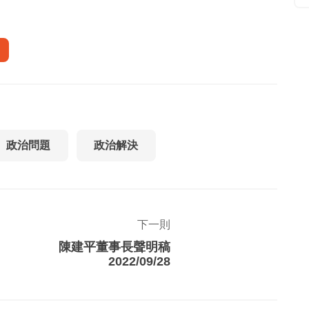
政治問題
政治解決
下一則
陳建平董事長聲明稿
2022/09/28