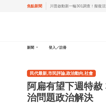
焦點新聞
川普啟動新一輪301調查！擬復
新聞
登入／註冊
民代最新,市民評論,政治動向,社會
阿扁有望下週特赦 
治問題政治解決