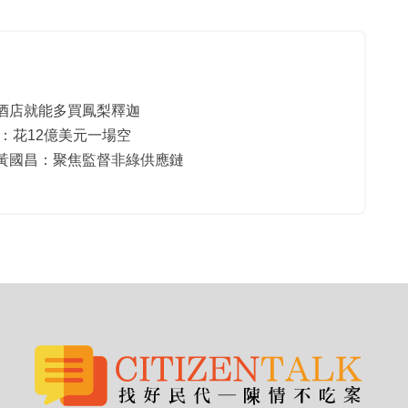
酒店就能多買鳳梨釋迦
：花12億美元一場空
黃國昌：聚焦監督非綠供應鏈