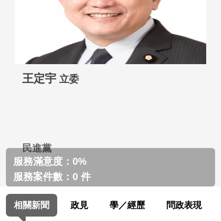
王定宇
立委
民進黨
服務滿意度：0%
服務案件數：0 件
相關新聞
政見
學／經歷
問政表現