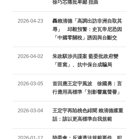
徐巧芯痛批卑鄙 扭曲
2026-04-23
轟賴清德「高調出訪非洲自取其
辱」 邱毅預警：史瓦帝尼恐因
「中國零關稅」誘因與台斷交
2026-04-02
朱政騏涉共諜案 藍委批政府變
「匪窩」、抗中保台成騙局
2026-03-05
首回應王定宇風波 徐國勇：言
行應用高標準「別影響黨聲譽」
2026-03-04
王定宇再陷桃色緋聞 賴清德撂重
話：該以更高標準自我規範
2026-01-12
陸委會：反滲透法規範要件、犯