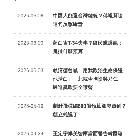
2026-06-06
中國人能選台灣總統？傅崐萁嗆
這句反擊綠營
2026-06-03
藍白害T-34失事？國民黨爆氣：
鬼扯什麼預算
2026-06-03
賴清德曾喊「用我政治生命保證
他清白」 北院今拘提吳乃仁
民進黨政要全噤聲
2026-05-19
刺針飛彈編690億預算卻沒買到？
顧立雄認了
2026-04-24
王定宇爆美智庫當面警告韓國瑜